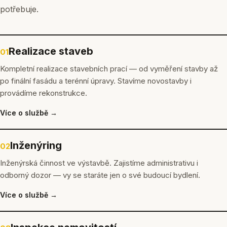
potřebuje.
Realizace staveb
01
Kompletní realizace stavebních prací — od vyměření stavby až
po finální fasádu a terénní úpravy. Stavíme novostavby i
provádíme rekonstrukce.
Více o službě →
Inženýring
02
Inženýrská činnost ve výstavbě. Zajistíme administrativu i
odborný dozor — vy se staráte jen o své budoucí bydlení.
Více o službě →