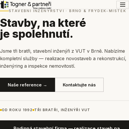
STAVEBNÍ INŽENÝRSTVÍ · BRNO & FRÝDEK-MÍSTEK
Stavby, na které
je spolehnutí.
Jsme tři bratři, stavební inženýři z VUT v Brně. Nabízíme
kompletní služby — realizace novostaveb a rekonstrukcí,
inženýring a inspekce nemovitostí.
Naše reference →
Kontaktujte nás
OD ROKU 1992
TŘI BRATŘI, INŽENÝŘI VUT
Rodinná stavební firma — realizace staveb na