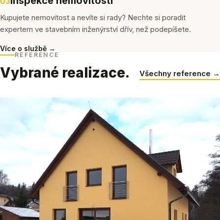
Inspekce nemovitostí
03
Kupujete nemovitost a nevíte si rady? Nechte si poradit
expertem ve stavebním inženýrství dřív, než podepíšete.
Více o službě →
REFERENCE
Vybrané realizace.
Všechny reference →