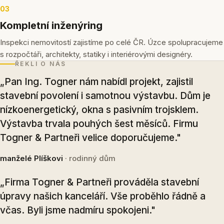
03
Kompletní inženýring
Inspekci nemovitostí zajistíme po celé ČR. Úzce spolupracujeme
s rozpočtáři, architekty, statiky i interiérovými designéry.
ŘEKLI O NÁS
„Pan Ing. Togner nám nabídl projekt, zajistil
stavební povolení i samotnou výstavbu. Dům je
nízkoenergetický, okna s pasivním trojsklem.
Výstavba trvala pouhých šest měsíců. Firmu
Togner & Partneři velice doporučujeme."
manželé Plíškovi
· rodinný dům
„Firma Togner & Partneři prováděla stavební
úpravy našich kanceláří. Vše proběhlo řádně a
včas. Byli jsme nadmíru spokojeni."