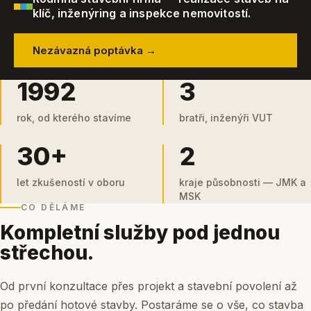
klíč, inženýring a inspekce nemovitostí.
Nezávazná poptávka →
1992
3
rok, od kterého stavíme
bratři, inženýři VUT
30+
2
let zkušeností v oboru
kraje působnosti — JMK a
MSK
CO DĚLÁME
Kompletní služby pod jednou
střechou.
Od první konzultace přes projekt a stavební povolení až
po předání hotové stavby. Postaráme se o vše, co stavba