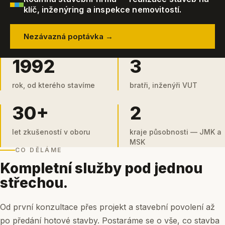
klíč, inženýring a inspekce nemovitostí.
Nezávazná poptávka →
1992
3
rok, od kterého stavíme
bratři, inženýři VUT
30+
2
let zkušeností v oboru
kraje působnosti — JMK a
MSK
CO DĚLÁME
Kompletní služby pod jednou
střechou.
Od první konzultace přes projekt a stavební povolení až
po předání hotové stavby. Postaráme se o vše, co stavba