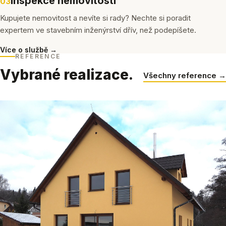
Inspekce nemovitostí
03
Kupujete nemovitost a nevíte si rady? Nechte si poradit
expertem ve stavebním inženýrství dřív, než podepíšete.
Více o službě →
REFERENCE
Vybrané realizace.
Všechny reference →