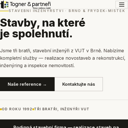
STAVEBNÍ INŽENÝRSTVÍ · BRNO & FRÝDEK-MÍSTEK
Stavby, na které
je spolehnutí.
Jsme tři bratři, stavební inženýři z VUT v Brně. Nabízíme
kompletní služby — realizace novostaveb a rekonstrukcí,
inženýring a inspekce nemovitostí.
Naše reference →
Kontaktujte nás
OD ROKU 1992
TŘI BRATŘI, INŽENÝŘI VUT
Rodinná stavební firma — realizace staveb na