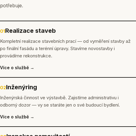
potřebuje.
Realizace staveb
01
Kompletní realizace stavebních prací — od vyměření stavby až
po finální fasádu a terénní úpravy. Stavíme novostavby i
provádíme rekonstrukce.
Více o službě →
Inženýring
02
Inženýrská činnost ve výstavbě. Zajistíme administrativu i
odborný dozor — vy se staráte jen o své budoucí bydlení.
Více o službě →