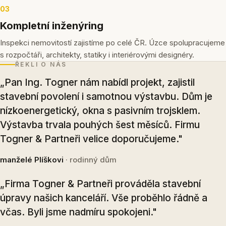
03
Kompletní inženýring
Inspekci nemovitostí zajistíme po celé ČR. Úzce spolupracujeme
s rozpočtáři, architekty, statiky i interiérovými designéry.
ŘEKLI O NÁS
„Pan Ing. Togner nám nabídl projekt, zajistil
stavební povolení i samotnou výstavbu. Dům je
nízkoenergetický, okna s pasivním trojsklem.
Výstavba trvala pouhých šest měsíců. Firmu
Togner & Partneři velice doporučujeme."
manželé Plíškovi
· rodinný dům
„Firma Togner & Partneři prováděla stavební
úpravy našich kanceláří. Vše proběhlo řádně a
včas. Byli jsme nadmíru spokojeni."