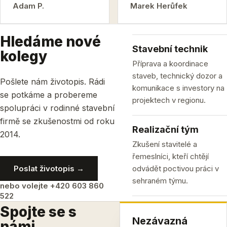
Adam P.
Marek Herůfek
Hledáme nové
Stavební technik
kolegy
Příprava a koordinace
staveb, technický dozor a
Pošlete nám životopis. Rádi
komunikace s investory na
se potkáme a probereme
projektech v regionu.
spolupráci v rodinné stavební
firmě se zkušenostmi od roku
Realizační tým
2014.
Zkušení stavitelé a
řemeslníci, kteří chtějí
Poslat životopis →
odvádět poctivou práci v
sehraném týmu.
nebo volejte +420 603 860
522
Spojte se s
Nezávazná
námi