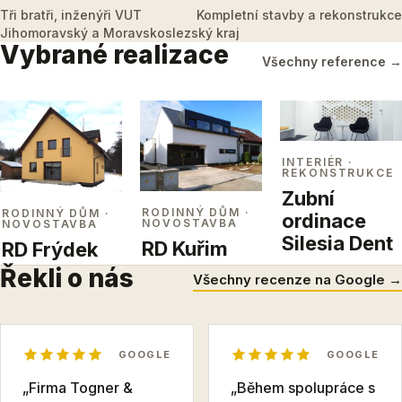
Tři bratři, inženýři VUT
Kompletní stavby a rekonstrukce
Jihomoravský a Moravskoslezský kraj
Vybrané realizace
Všechny reference →
INTERIÉR
·
REKONSTRUKCE
Zubní
RODINNÝ DŮM
·
RODINNÝ DŮM
·
ordinace
NOVOSTAVBA
NOVOSTAVBA
Silesia Dent
RD Kuřim
RD Frýdek
Řekli o nás
Všechny recenze na Google →
GOOGLE
GOOGLE
„Firma Togner &
„Během spolupráce s