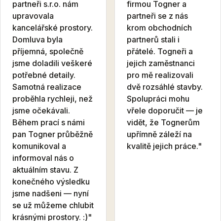
partneři s.r.o. nám
firmou Togner a
upravovala
partneři se z nás
kancelářské prostory.
krom obchodních
Domluva byla
partnerů stali i
příjemná, společně
přátelé. Togneři a
jsme doladili veškeré
jejich zaměstnanci
potřebné detaily.
pro mě realizovali
Samotná realizace
dvě rozsáhlé stavby.
proběhla rychleji, než
Spolupráci mohu
jsme očekávali.
vřele doporučit — je
Během prací s námi
vidět, že Tognerům
pan Togner průběžně
upřímně záleží na
komunikoval a
kvalitě jejich práce."
informoval nás o
aktuálním stavu. Z
konečného výsledku
jsme nadšeni — nyní
se už můžeme chlubit
krásnými prostory. :)"