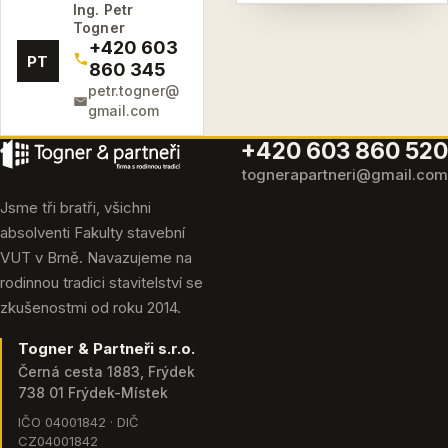
Ing. Petr
Togner
+420 603
PT
860 345
petr.togner@
gmail.com
+420 603 860 520
tognerapartneri@gmail.com
Jsme tři bratři, všichni
absolventi Fakulty stavební
VUT v Brně. Navazujeme na
rodinnou tradici stavitelství se
zkušenostmi od roku 2014.
Togner & Partneři s.r.o.
Černá cesta 1883, Frýdek
738 01 Frýdek-Místek
IČO 04001842 · DIČ
CZ04001842