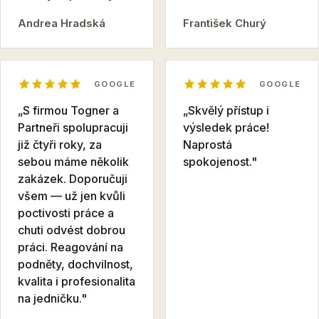
Andrea Hradská
František Churý
GOOGLE
GOOGLE
„S firmou Togner a
„Skvělý přístup i
Partneři spolupracuji
výsledek práce!
již čtyři roky, za
Naprostá
sebou máme několik
spokojenost."
zakázek. Doporučuji
všem — už jen kvůli
poctivosti práce a
chuti odvést dobrou
práci. Reagování na
podněty, dochvilnost,
kvalita i profesionalita
na jedničku."