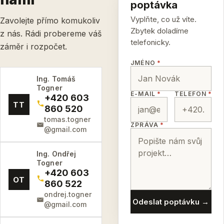
poptávka
Vyplňte, co už víte.
Zavolejte přímo komukoliv
Zbytek doladíme
z nás. Rádi probereme váš
telefonicky.
záměr i rozpočet.
JMÉNO
*
Ing. Tomáš
Togner
E-MAIL
*
TELEFON
*
+420 603
TT
860 520
tomas.togner
ZPRÁVA
*
@gmail.com
Ing. Ondřej
Togner
+420 603
OT
860 522
ondrej.togner
Odeslat poptávku →
@gmail.com