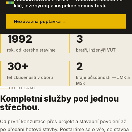
klíč, inženýring a inspekce nemovitostí.
Nezávazná poptávka →
1992
3
rok, od kterého stavíme
bratři, inženýři VUT
30+
2
let zkušeností v oboru
kraje působnosti — JMK a
MSK
CO DĚLÁME
Kompletní služby pod jednou
střechou.
Od první konzultace přes projekt a stavební povolení až
po předání hotové stavby. Postaráme se o vše, co stavba