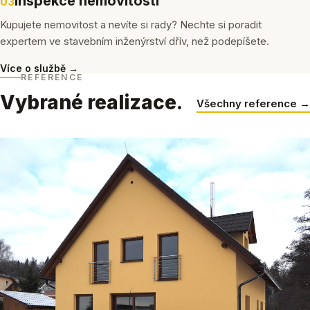
Inspekce nemovitostí
03
Kupujete nemovitost a nevíte si rady? Nechte si poradit
expertem ve stavebním inženýrství dřív, než podepíšete.
Více o službě →
REFERENCE
Vybrané realizace.
Všechny reference →