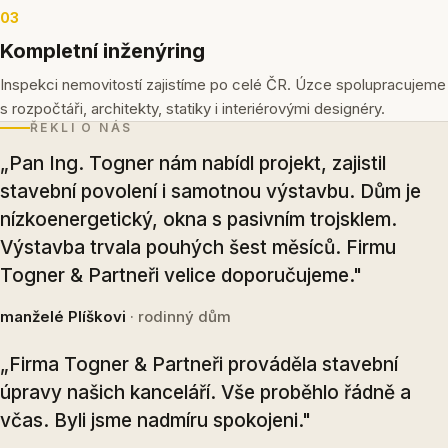
03
Kompletní inženýring
Inspekci nemovitostí zajistíme po celé ČR. Úzce spolupracujeme
s rozpočtáři, architekty, statiky i interiérovými designéry.
ŘEKLI O NÁS
„Pan Ing. Togner nám nabídl projekt, zajistil
stavební povolení i samotnou výstavbu. Dům je
nízkoenergetický, okna s pasivním trojsklem.
Výstavba trvala pouhých šest měsíců. Firmu
Togner & Partneři velice doporučujeme."
manželé Plíškovi
· rodinný dům
„Firma Togner & Partneři prováděla stavební
úpravy našich kanceláří. Vše proběhlo řádně a
včas. Byli jsme nadmíru spokojeni."