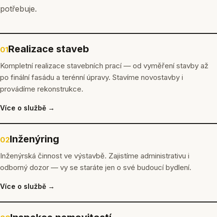
potřebuje.
Realizace staveb
01
Kompletní realizace stavebních prací — od vyměření stavby až
po finální fasádu a terénní úpravy. Stavíme novostavby i
provádíme rekonstrukce.
Více o službě →
Inženýring
02
Inženýrská činnost ve výstavbě. Zajistíme administrativu i
odborný dozor — vy se staráte jen o své budoucí bydlení.
Více o službě →