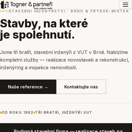
STAVEBNÍ INŽENÝRSTVÍ · BRNO & FRÝDEK-MÍSTEK
Stavby, na které
je spolehnutí.
Jsme tři bratři, stavební inženýři z VUT v Brně. Nabízíme
kompletní služby — realizace novostaveb a rekonstrukcí,
inženýring a inspekce nemovitostí.
Naše reference →
Kontaktujte nás
OD ROKU 1992
TŘI BRATŘI, INŽENÝŘI VUT
Rodinná stavební firma — realizace staveb na