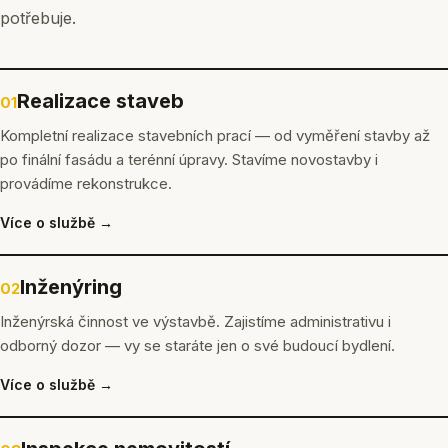
potřebuje.
Realizace staveb
01
Kompletní realizace stavebních prací — od vyměření stavby až
po finální fasádu a terénní úpravy. Stavíme novostavby i
provádíme rekonstrukce.
Více o službě →
Inženýring
02
Inženýrská činnost ve výstavbě. Zajistíme administrativu i
odborný dozor — vy se staráte jen o své budoucí bydlení.
Více o službě →