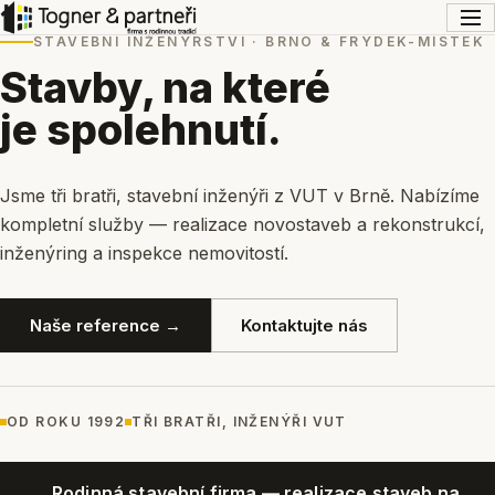
STAVEBNÍ INŽENÝRSTVÍ · BRNO & FRÝDEK-MÍSTEK
Stavby, na které
je spolehnutí.
Jsme tři bratři, stavební inženýři z VUT v Brně. Nabízíme
kompletní služby — realizace novostaveb a rekonstrukcí,
inženýring a inspekce nemovitostí.
Naše reference →
Kontaktujte nás
OD ROKU 1992
TŘI BRATŘI, INŽENÝŘI VUT
Rodinná stavební firma — realizace staveb na