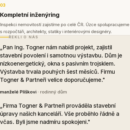
03
Kompletní inženýring
Inspekci nemovitostí zajistíme po celé ČR. Úzce spolupracujeme
s rozpočtáři, architekty, statiky i interiérovými designéry.
ŘEKLI O NÁS
„Pan Ing. Togner nám nabídl projekt, zajistil
stavební povolení i samotnou výstavbu. Dům je
nízkoenergetický, okna s pasivním trojsklem.
Výstavba trvala pouhých šest měsíců. Firmu
Togner & Partneři velice doporučujeme."
manželé Plíškovi
· rodinný dům
„Firma Togner & Partneři prováděla stavební
úpravy našich kanceláří. Vše proběhlo řádně a
včas. Byli jsme nadmíru spokojeni."