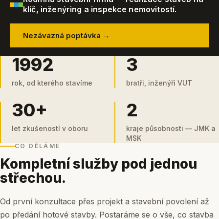
klíč, inženýring a inspekce nemovitostí.
Nezávazná poptávka →
1992
3
rok, od kterého stavíme
bratři, inženýři VUT
30+
2
let zkušeností v oboru
kraje působnosti — JMK a
MSK
CO DĚLÁME
Kompletní služby pod jednou
střechou.
Od první konzultace přes projekt a stavební povolení až
po předání hotové stavby. Postaráme se o vše, co stavba