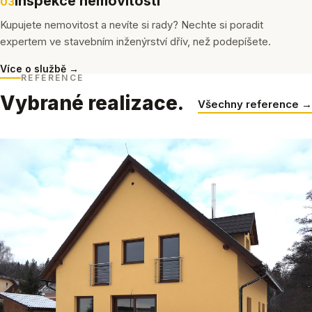
Inspekce nemovitostí
03
Kupujete nemovitost a nevíte si rady? Nechte si poradit
expertem ve stavebním inženýrství dřív, než podepíšete.
Více o službě →
REFERENCE
Vybrané realizace.
Všechny reference →