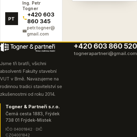
Ing. Petr
Togner
+420 603
PT
860 345
petr.togner@
gmail.com
+420 603 860 520
tognerapartneri@gmail.com
Jsme tři bratři, všichni
absolventi Fakulty stavební
VUT v Brně. Navazujeme na
rodinnou tradici stavitelství se
zkušenostmi od roku 2014.
Togner & Partneři s.r.o.
Černá cesta 1883, Frýdek
738 01 Frýdek-Místek
IČO 04001842 · DIČ
CZ04001842