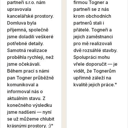
partneři s.r.o. nám
firmou Togner a
upravovala
partneři se z nás
kancelářské prostory.
krom obchodních
Domluva byla
partnerů stali i
příjemná, společně
přátelé. Togneři a
jsme doladili veškeré
jejich zaměstnanci
potřebné detaily.
pro mě realizovali
Samotná realizace
dvě rozsáhlé stavby.
proběhla rychleji, než
Spolupráci mohu
jsme očekávali.
vřele doporučit — je
Během prací s námi
vidět, že Tognerům
pan Togner průběžně
upřímně záleží na
komunikoval a
kvalitě jejich práce."
informoval nás o
aktuálním stavu. Z
konečného výsledku
jsme nadšeni — nyní
se už můžeme chlubit
krásnými prostory. :)"