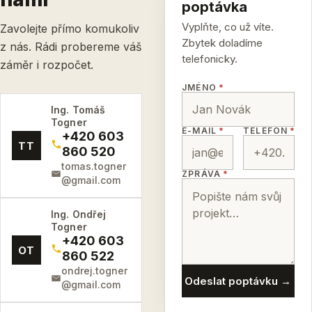
poptávka
Vyplňte, co už víte.
Zavolejte přímo komukoliv
Zbytek doladíme
z nás. Rádi probereme váš
telefonicky.
záměr i rozpočet.
JMÉNO
*
Ing. Tomáš
Togner
E-MAIL
*
TELEFON
*
+420 603
TT
860 520
tomas.togner
ZPRÁVA
*
@gmail.com
Ing. Ondřej
Togner
+420 603
OT
860 522
ondrej.togner
Odeslat poptávku →
@gmail.com