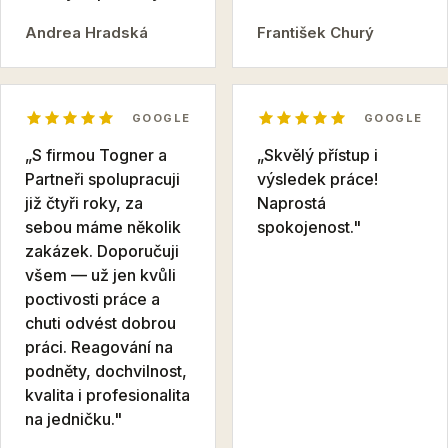
Andrea Hradská
František Churý
GOOGLE
GOOGLE
„S firmou Togner a
„Skvělý přístup i
Partneři spolupracuji
výsledek práce!
již čtyři roky, za
Naprostá
sebou máme několik
spokojenost."
zakázek. Doporučuji
všem — už jen kvůli
poctivosti práce a
chuti odvést dobrou
práci. Reagování na
podněty, dochvilnost,
kvalita i profesionalita
na jedničku."