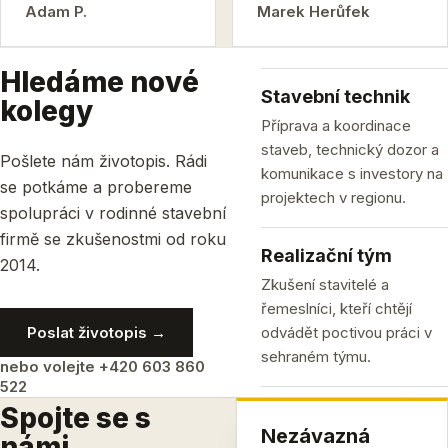
Adam P.
Marek Herůfek
Hledáme nové
Stavební technik
kolegy
Příprava a koordinace
staveb, technický dozor a
Pošlete nám životopis. Rádi
komunikace s investory na
se potkáme a probereme
projektech v regionu.
spolupráci v rodinné stavební
firmě se zkušenostmi od roku
Realizační tým
2014.
Zkušení stavitelé a
řemeslníci, kteří chtějí
Poslat životopis →
odvádět poctivou práci v
sehraném týmu.
nebo volejte +420 603 860
522
Spojte se s
Nezávazná
námi