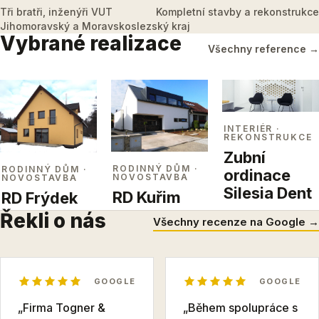
Tři bratři, inženýři VUT
Kompletní stavby a rekonstrukce
Jihomoravský a Moravskoslezský kraj
Vybrané realizace
Všechny reference →
INTERIÉR
·
REKONSTRUKCE
Zubní
RODINNÝ DŮM
·
RODINNÝ DŮM
·
ordinace
NOVOSTAVBA
NOVOSTAVBA
Silesia Dent
RD Kuřim
RD Frýdek
Řekli o nás
Všechny recenze na Google →
GOOGLE
GOOGLE
„Firma Togner &
„Během spolupráce s