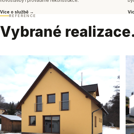
novostavby i provádíme rekonstrukce.
byd
Více o službě →
Ví
REFERENCE
Vybrané realizace