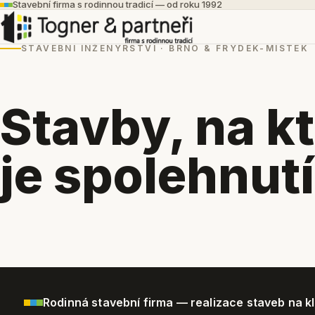
Stavební firma s rodinnou tradicí — od roku 1992
STAVEBNÍ INŽENÝRSTVÍ · BRNO & FRÝDEK-MÍSTEK
Stavby, na k
je spolehnutí
Rodinná stavební firma — realizace staveb na kl