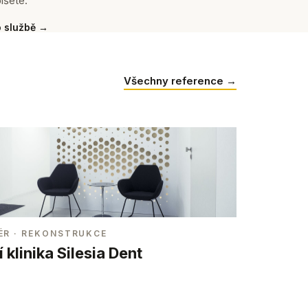
íšete.
o službě →
Všechny reference →
ÉR
· REKONSTRUKCE
 klinika Silesia Dent