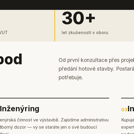
30+
 VUT
let zkušeností v oboru
pod
Od první konzultace přes proje
předání hotové stavby. Postar
potřebuje.
Inženýring
I
03
enýrská činnost ve výstavbě. Zajistíme administrativu
Kupuje
dborný dozor — vy se staráte jen o své budoucí
expert