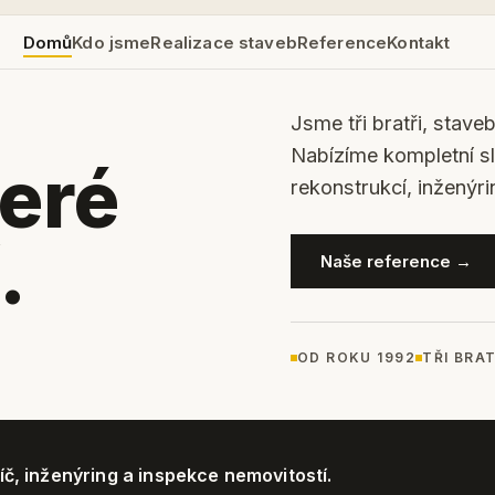
Domů
Kdo jsme
Realizace staveb
Reference
Kontakt
Jsme tři bratři, stave
Nabízíme kompletní s
teré
rekonstrukcí, inženýri
.
Naše reference →
OD ROKU 1992
TŘI BRAT
íč, inženýring a inspekce nemovitostí.