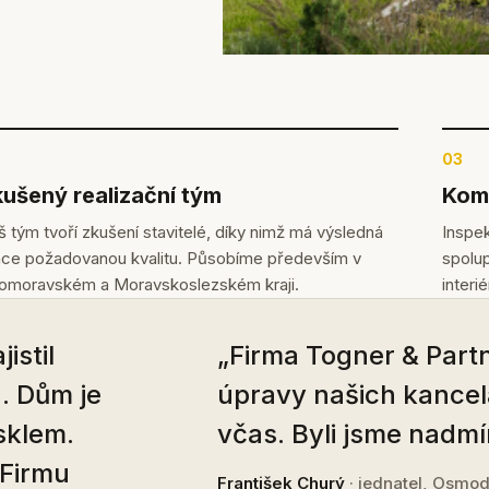
03
ušený realizační tým
Komp
 tým tvoří zkušení stavitelé, díky nimž má výsledná
Inspek
áce požadovanou kvalitu. Působíme především v
spolup
homoravském a Moravskoslezském kraji.
interi
istil
„Firma Togner & Partn
. Dům je
úpravy našich kancel
sklem.
včas. Byli jsme nadmí
 Firmu
František Churý
· jednatel, Osmod