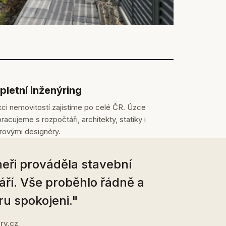
letní inženýring
ci nemovitostí zajistíme po celé ČR. Úzce
racujeme s rozpočtáři, architekty, statiky i
érovými designéry.
eři prováděla stavební
áří. Vše proběhlo řádně a
ru spokojeni."
ry.cz