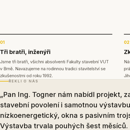
01
02
Tři bratři, inženýři
Zk
Jsme tři bratři, všichni absolventi Fakulty stavební VUT
Náš
v Brně. Navazujeme na rodinnou tradici stavitelství se
pr
zkušenostmi od roku 1992.
Ji
ŘEKLI O NÁS
„Pan Ing. Togner nám nabídl projekt, zaj
stavební povolení i samotnou výstavbu
nízkoenergetický, okna s pasivním troj
Výstavba trvala pouhých šest měsíců.