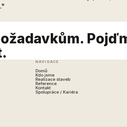
."
požadavkům. Pojď
t.
NAVIGACE
Domů
Kdo jsme
Realizace staveb
Reference
Kontakt
Spolupráce / Kariéra