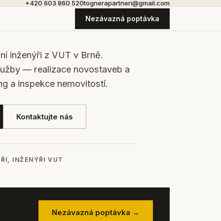
+420 603 860 520
tognerapartneri@gmail.com
Nezávazná poptávka
bní inženýři z VUT v Brně.
lužby — realizace novostaveb a
ng a inspekce nemovitostí.
Kontaktujte nás
ŘI, INŽENÝŘI VUT
Nezávazná poptávka →