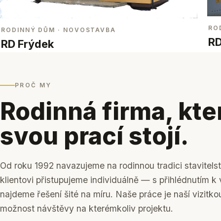
RO
RODINNÝ DŮM
· NOVOSTAVBA
RD
RD Frýdek
PROČ MY
Rodinná firma, kte
svou prací stojí.
Od roku 1992 navazujeme na rodinnou tradici stavitels
klientovi přistupujeme individuálně — s přihlédnutím 
najdeme řešení šité na míru. Naše práce je naší vizitko
možnost návštěvy na kterémkoliv projektu.