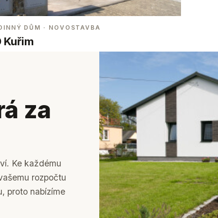
DINNÝ DŮM
· NOVOSTAVBA
 Kuřim
rá za
tví. Ke každému
k vašemu rozpočtu
u, proto nabízíme