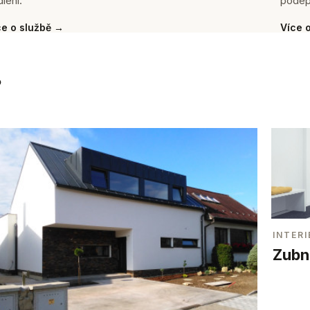
lení.
podep
ce o službě →
Více 
.
INTERI
Zubní