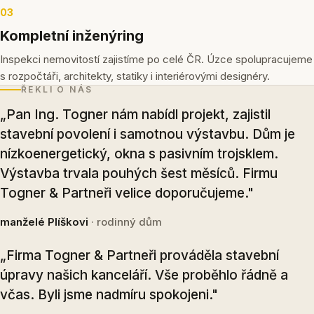
03
Kompletní inženýring
Inspekci nemovitostí zajistíme po celé ČR. Úzce spolupracujeme
s rozpočtáři, architekty, statiky i interiérovými designéry.
ŘEKLI O NÁS
„Pan Ing. Togner nám nabídl projekt, zajistil
stavební povolení i samotnou výstavbu. Dům je
nízkoenergetický, okna s pasivním trojsklem.
Výstavba trvala pouhých šest měsíců. Firmu
Togner & Partneři velice doporučujeme."
manželé Plíškovi
· rodinný dům
„Firma Togner & Partneři prováděla stavební
úpravy našich kanceláří. Vše proběhlo řádně a
včas. Byli jsme nadmíru spokojeni."