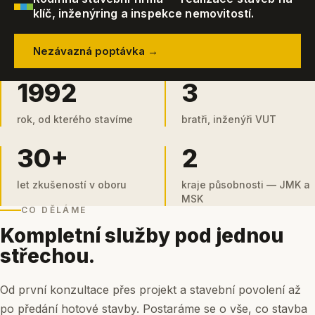
klíč, inženýring a inspekce nemovitostí.
Nezávazná poptávka →
1992
3
rok, od kterého stavíme
bratři, inženýři VUT
30+
2
let zkušeností v oboru
kraje působnosti — JMK a
MSK
CO DĚLÁME
Kompletní služby pod jednou
střechou.
Od první konzultace přes projekt a stavební povolení až
po předání hotové stavby. Postaráme se o vše, co stavba