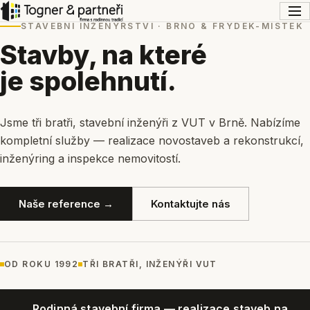
STAVEBNÍ INŽENÝRSTVÍ · BRNO & FRÝDEK-MÍSTEK
Stavby, na které
je spolehnutí.
Jsme tři bratři, stavební inženýři z VUT v Brně. Nabízíme
kompletní služby — realizace novostaveb a rekonstrukcí,
inženýring a inspekce nemovitostí.
Naše reference →
Kontaktujte nás
OD ROKU 1992
TŘI BRATŘI, INŽENÝŘI VUT
Rodinná stavební firma — realizace staveb na