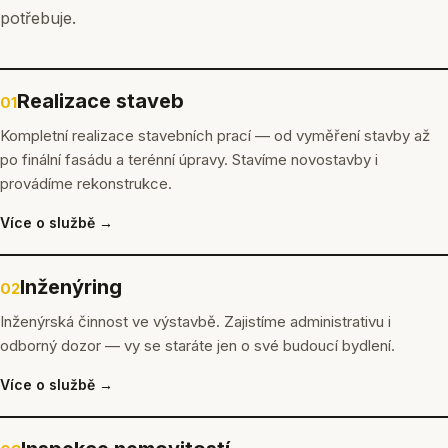
potřebuje.
Realizace staveb
01
Kompletní realizace stavebních prací — od vyměření stavby až
po finální fasádu a terénní úpravy. Stavíme novostavby i
provádíme rekonstrukce.
Více o službě →
Inženýring
02
Inženýrská činnost ve výstavbě. Zajistíme administrativu i
odborný dozor — vy se staráte jen o své budoucí bydlení.
Více o službě →