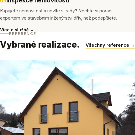
Inspekce nemovitostí
03
Kupujete nemovitost a nevíte si rady? Nechte si poradit
expertem ve stavebním inženýrství dřív, než podepíšete.
Více o službě →
REFERENCE
Vybrané realizace.
Všechny reference →