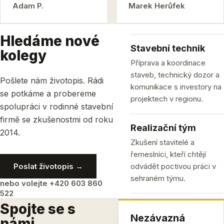
Adam P.
Marek Herůfek
Hledáme nové
Stavební technik
kolegy
Příprava a koordinace
staveb, technický dozor a
Pošlete nám životopis. Rádi
komunikace s investory na
se potkáme a probereme
projektech v regionu.
spolupráci v rodinné stavební
firmě se zkušenostmi od roku
Realizační tým
2014.
Zkušení stavitelé a
řemeslníci, kteří chtějí
Poslat životopis →
odvádět poctivou práci v
sehraném týmu.
nebo volejte +420 603 860
522
Spojte se s
Nezávazná
námi