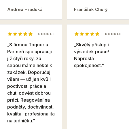
Andrea Hradská
František Churý
GOOGLE
GOOGLE
„S firmou Togner a
„Skvělý přístup i
Partneři spolupracuji
výsledek práce!
již čtyři roky, za
Naprostá
sebou máme několik
spokojenost."
zakázek. Doporučuji
všem — už jen kvůli
poctivosti práce a
chuti odvést dobrou
práci. Reagování na
podněty, dochvilnost,
kvalita i profesionalita
na jedničku."