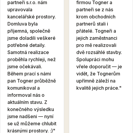
partneři s.r.o. nám
firmou Togner a
upravovala
partneři se z nás
kancelářské prostory.
krom obchodních
Domluva byla
partnerů stali i
příjemná, společně
přátelé. Togneři a
jsme doladili veškeré
jejich zaměstnanci
potřebné detaily.
pro mě realizovali
Samotná realizace
dvě rozsáhlé stavby.
proběhla rychleji, než
Spolupráci mohu
jsme očekávali.
vřele doporučit — je
Během prací s námi
vidět, že Tognerům
pan Togner průběžně
upřímně záleží na
komunikoval a
kvalitě jejich práce."
informoval nás o
aktuálním stavu. Z
konečného výsledku
jsme nadšeni — nyní
se už můžeme chlubit
krásnými prostory. :)"