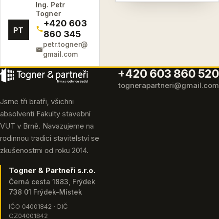
Ing. Petr
Togner
+420 603
PT
860 345
petr.togner@
gmail.com
+420 603 860 520
tognerapartneri@gmail.com
Jsme tři bratři, všichni
absolventi Fakulty stavební
VUT v Brně. Navazujeme na
rodinnou tradici stavitelství se
zkušenostmi od roku 2014.
Togner & Partneři s.r.o.
Černá cesta 1883, Frýdek
738 01 Frýdek-Místek
IČO 04001842 · DIČ
CZ04001842