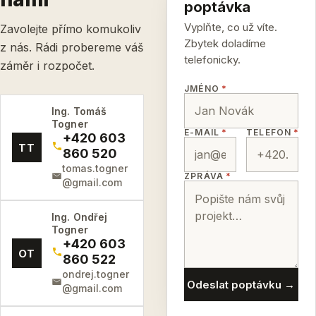
poptávka
Vyplňte, co už víte.
Zavolejte přímo komukoliv
Zbytek doladíme
z nás. Rádi probereme váš
telefonicky.
záměr i rozpočet.
JMÉNO
*
Ing. Tomáš
Togner
E-MAIL
*
TELEFON
*
+420 603
TT
860 520
tomas.togner
ZPRÁVA
*
@gmail.com
Ing. Ondřej
Togner
+420 603
OT
860 522
ondrej.togner
Odeslat poptávku →
@gmail.com