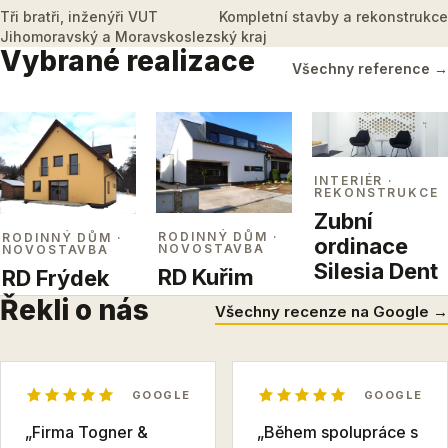
Tři bratři, inženýři VUT
Kompletní stavby a rekonstrukce
Jihomoravský a Moravskoslezský kraj
Vybrané realizace
Všechny reference →
INTERIÉR
·
REKONSTRUKCE
Zubní
RODINNÝ DŮM
·
RODINNÝ DŮM
·
ordinace
NOVOSTAVBA
NOVOSTAVBA
Silesia Dent
RD Kuřim
RD Frýdek
Řekli o nás
Všechny recenze na Google →
GOOGLE
GOOGLE
„Firma Togner &
„Během spolupráce s