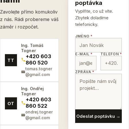
poptávka
Vyplňte, co už víte.
Zavolejte přímo komukoliv
Zbytek doladíme
z nás. Rádi probereme váš
telefonicky.
záměr i rozpočet.
JMÉNO
*
Ing. Tomáš
Togner
E-MAIL
*
TELEFON
*
+420 603
TT
860 520
tomas.togner
ZPRÁVA
*
@gmail.com
Ing. Ondřej
Togner
+420 603
OT
860 522
ondrej.togner
Odeslat poptávku →
@gmail.com