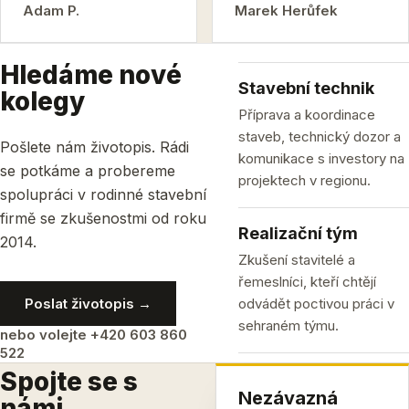
Adam P.
Marek Herůfek
Hledáme nové
Stavební technik
kolegy
Příprava a koordinace
staveb, technický dozor a
Pošlete nám životopis. Rádi
komunikace s investory na
se potkáme a probereme
projektech v regionu.
spolupráci v rodinné stavební
firmě se zkušenostmi od roku
Realizační tým
2014.
Zkušení stavitelé a
řemeslníci, kteří chtějí
Poslat životopis →
odvádět poctivou práci v
sehraném týmu.
nebo volejte +420 603 860
522
Spojte se s
Nezávazná
námi