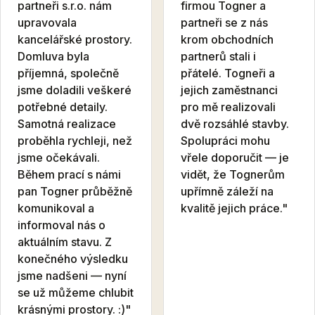
partneři s.r.o. nám
firmou Togner a
upravovala
partneři se z nás
kancelářské prostory.
krom obchodních
Domluva byla
partnerů stali i
příjemná, společně
přátelé. Togneři a
jsme doladili veškeré
jejich zaměstnanci
potřebné detaily.
pro mě realizovali
Samotná realizace
dvě rozsáhlé stavby.
proběhla rychleji, než
Spolupráci mohu
jsme očekávali.
vřele doporučit — je
Během prací s námi
vidět, že Tognerům
pan Togner průběžně
upřímně záleží na
komunikoval a
kvalitě jejich práce."
informoval nás o
aktuálním stavu. Z
konečného výsledku
jsme nadšeni — nyní
se už můžeme chlubit
krásnými prostory. :)"