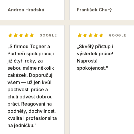
Andrea Hradská
František Churý
GOOGLE
GOOGLE
„S firmou Togner a
„Skvělý přístup i
Partneři spolupracuji
výsledek práce!
již čtyři roky, za
Naprostá
sebou máme několik
spokojenost."
zakázek. Doporučuji
všem — už jen kvůli
poctivosti práce a
chuti odvést dobrou
práci. Reagování na
podněty, dochvilnost,
kvalita i profesionalita
na jedničku."