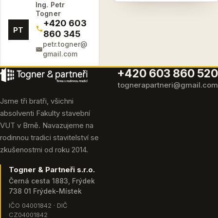
Ing. Petr
Togner
+420 603
PT
860 345
petr.togner@
gmail.com
+420 603 860 520
tognerapartneri@gmail.com
Jsme tři bratři, všichni
absolventi Fakulty stavební
VUT v Brně. Navazujeme na
rodinnou tradici stavitelství se
zkušenostmi od roku 2014.
Togner & Partneři s.r.o.
Černá cesta 1883, Frýdek
738 01 Frýdek-Místek
IČO 04001842 · DIČ
CZ04001842