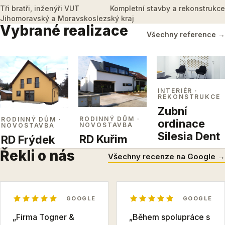
Tři bratři, inženýři VUT
Kompletní stavby a rekonstrukce
Jihomoravský a Moravskoslezský kraj
Vybrané realizace
Všechny reference →
INTERIÉR
·
REKONSTRUKCE
Zubní
RODINNÝ DŮM
·
RODINNÝ DŮM
·
ordinace
NOVOSTAVBA
NOVOSTAVBA
Silesia Dent
RD Kuřim
RD Frýdek
Řekli o nás
Všechny recenze na Google →
GOOGLE
GOOGLE
„Firma Togner &
„Během spolupráce s