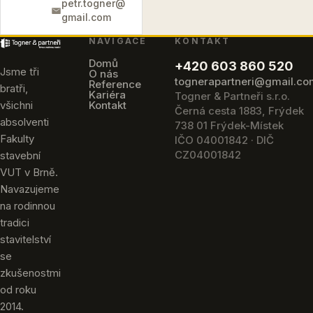
petr.togner@
gmail.com
NAVIGACE
KONTAKT
Domů
+420 603 860 520
Jsme tři
O nás
tognerapartneri@gmail.c
Reference
bratři,
Kariéra
Togner & Partneři s.r.o.
všichni
Kontakt
Černá cesta 1883, Frýdek
absolventi
738 01 Frýdek-Místek
Fakulty
IČO 04001842 · DIČ
CZ04001842
stavební
VUT v Brně.
Navazujeme
na rodinnou
tradici
stavitelství
se
zkušenostmi
od roku
2014.