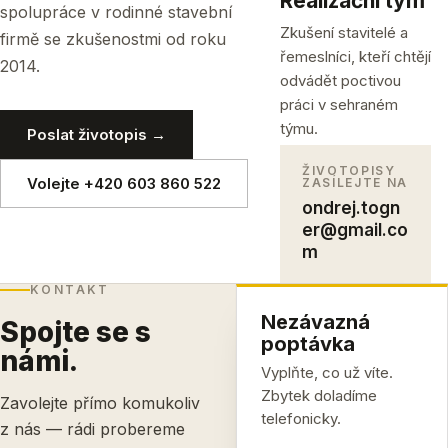
Realizační tým
spolupráce v rodinné stavební
Zkušení stavitelé a
firmě se zkušenostmi od roku
řemeslníci, kteří chtějí
2014.
odvádět poctivou
práci v sehraném
týmu.
Poslat životopis →
ŽIVOTOPISY
Volejte +420 603 860 522
ZASÍLEJTE NA
ondrej.togn
er@gmail.co
m
KONTAKT
Nezávazná
Spojte se s
poptávka
námi.
Vyplňte, co už víte.
Zbytek doladíme
Zavolejte přímo komukoliv
telefonicky.
z nás — rádi probereme