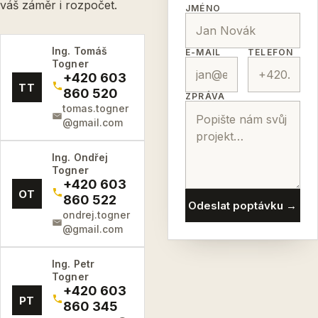
váš záměr i rozpočet.
JMÉNO
Ing. Tomáš
E-MAIL
TELEFON
Togner
+420 603
TT
860 520
ZPRÁVA
tomas.togner
@gmail.com
Ing. Ondřej
Togner
+420 603
OT
860 522
Odeslat poptávku →
ondrej.togner
@gmail.com
Ing. Petr
Togner
+420 603
PT
860 345