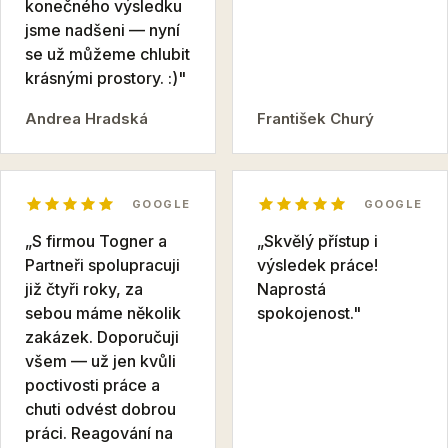
konečného výsledku
jsme nadšeni — nyní
se už můžeme chlubit
krásnými prostory. :)"
Andrea Hradská
František Churý
GOOGLE
GOOGLE
„S firmou Togner a
„Skvělý přístup i
Partneři spolupracuji
výsledek práce!
již čtyři roky, za
Naprostá
sebou máme několik
spokojenost."
zakázek. Doporučuji
všem — už jen kvůli
poctivosti práce a
chuti odvést dobrou
práci. Reagování na