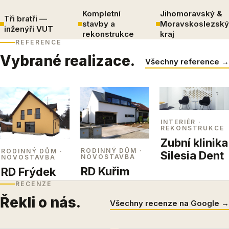
Kompletní
Jihomoravský &
Tři bratři —
stavby a
Moravskoslezský
inženýři VUT
rekonstrukce
kraj
REFERENCE
Vybrané realizace.
Všechny reference →
INTERIÉR
·
REKONSTRUKCE
Zubní klinika
RODINNÝ DŮM
·
RODINNÝ DŮM
·
Silesia Dent
NOVOSTAVBA
NOVOSTAVBA
RD Kuřim
RD Frýdek
RECENZE
Řekli o nás.
Všechny recenze na Google →