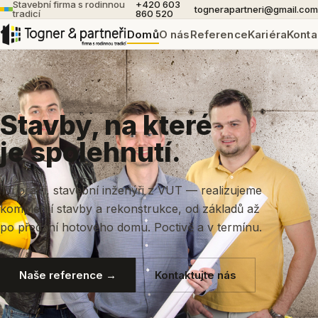
Stavební firma s rodinnou
+420 603
tognerapartneri@gmail.com
tradicí
860 520
Domů
O nás
Reference
Kariéra
Konta
Stavby, na které
je spolehnutí.
Tři bratři, stavební inženýři z VUT — realizujeme
kompletní stavby a rekonstrukce, od základů až
po předání hotového domu. Poctivě a v termínu.
Naše reference →
Kontaktujte nás