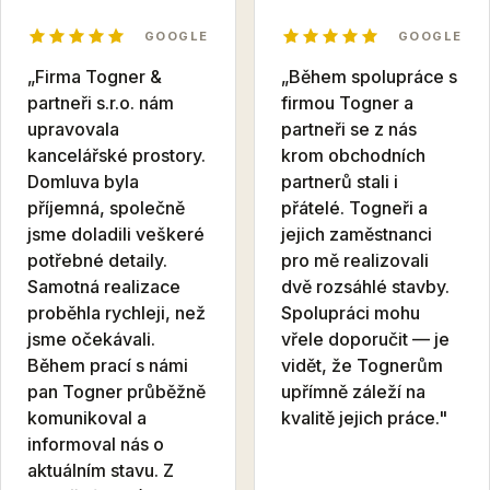
GOOGLE
GOOGLE
„Firma Togner &
„Během spolupráce s
partneři s.r.o. nám
firmou Togner a
upravovala
partneři se z nás
kancelářské prostory.
krom obchodních
Domluva byla
partnerů stali i
příjemná, společně
přátelé. Togneři a
jsme doladili veškeré
jejich zaměstnanci
potřebné detaily.
pro mě realizovali
Samotná realizace
dvě rozsáhlé stavby.
proběhla rychleji, než
Spolupráci mohu
jsme očekávali.
vřele doporučit — je
Během prací s námi
vidět, že Tognerům
pan Togner průběžně
upřímně záleží na
komunikoval a
kvalitě jejich práce."
informoval nás o
aktuálním stavu. Z