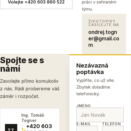
Volejte +420 603 860 522
práci v sehraném
týmu.
ŽIVOTOPISY
ZASÍLEJTE NA
ondrej.togn
er@gmail.co
m
Spojte se s
Nezávazná
námi
poptávka
Vyplňte, co už víte.
Zavolejte přímo komukoliv
Zbytek doladíme
z nás. Rádi probereme váš
telefonicky.
záměr i rozpočet.
JMÉNO
Ing. Tomáš
Togner
E-MAIL
TELEFON
+420 603
TT