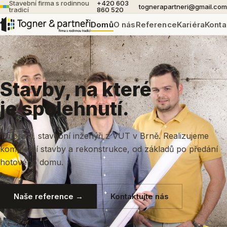
Stavební firma s rodinnou
+420 603
tognerapartneri@gmail.com
tradicí
860 520
Domů
O nás
Reference
Kariéra
Konta
Stavby, na které
je spolehnutí.
Tři bratři, stavební inženýři z VUT v Brně. Realizujeme
kompletní stavby a rekonstrukce, od základů po předání
hotového domu.
Naše reference →
Kontaktujte nás