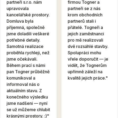
partneři s.r.o. nám
firmou Togner a
upravovala
partneři se z nás
kancelářské prostory.
krom obchodních
Domluva byla
partnerů stali i
příjemná, společně
přátelé. Togneři a
jsme doladili veškeré
jejich zaměstnanci
potřebné detaily.
pro mě realizovali
Samotná realizace
dvě rozsáhlé stavby.
proběhla rychleji, než
Spolupráci mohu
jsme očekávali.
vřele doporučit — je
Během prací s námi
vidět, že Tognerům
pan Togner průběžně
upřímně záleží na
komunikoval a
kvalitě jejich práce."
informoval nás o
aktuálním stavu. Z
konečného výsledku
jsme nadšeni — nyní
se už můžeme chlubit
krásnými prostory. :)"