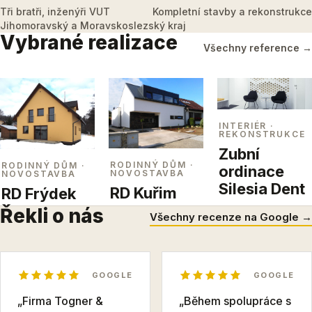
Tři bratři, inženýři VUT
Kompletní stavby a rekonstrukce
Jihomoravský a Moravskoslezský kraj
Vybrané realizace
Všechny reference →
INTERIÉR
·
REKONSTRUKCE
Zubní
RODINNÝ DŮM
·
RODINNÝ DŮM
·
ordinace
NOVOSTAVBA
NOVOSTAVBA
Silesia Dent
RD Kuřim
RD Frýdek
Řekli o nás
Všechny recenze na Google →
GOOGLE
GOOGLE
„Firma Togner &
„Během spolupráce s