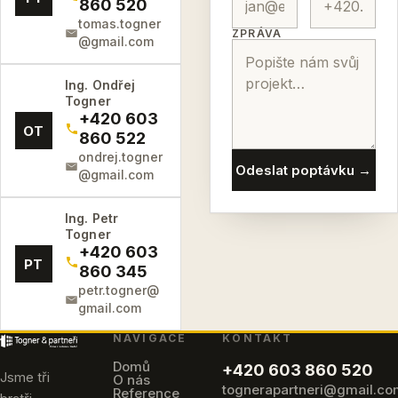
860 520
tomas.togner
ZPRÁVA
@gmail.com
Ing. Ondřej
Togner
+420 603
OT
860 522
ondrej.togner
Odeslat poptávku →
@gmail.com
Ing. Petr
Togner
+420 603
PT
860 345
petr.togner@
gmail.com
NAVIGACE
KONTAKT
Domů
+420 603 860 520
Jsme tři
O nás
tognerapartneri@gmail.c
Reference