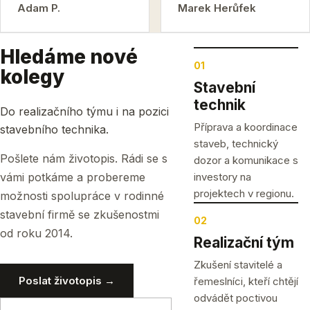
Adam P.
Marek Herůfek
Hledáme nové
01
kolegy
Stavební
technik
Do realizačního týmu i na pozici
Příprava a koordinace
stavebního technika.
staveb, technický
Pošlete nám životopis. Rádi se s
dozor a komunikace s
vámi potkáme a probereme
investory na
projektech v regionu.
možnosti spolupráce v rodinné
stavební firmě se zkušenostmi
02
od roku 2014.
Realizační tým
Zkušení stavitelé a
Poslat životopis →
řemeslníci, kteří chtějí
odvádět poctivou