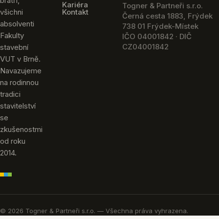
bratři,
Kariéra
Togner & Partneři s.r.o.
všichni
Kontakt
Černá cesta 1883, Frýdek
absolventi
738 01 Frýdek-Místek
Fakulty
IČO 04001842 · DIČ
CZ04001842
stavební
VUT v Brně.
Navazujeme
na rodinnou
tradici
stavitelství
se
zkušenostmi
od roku
2014.
© 2026 Togner & Partneři s.r.o. — Všechna práva vyhrazena.