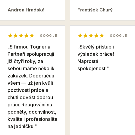
Andrea Hradská
František Churý
GOOGLE
GOOGLE
„S firmou Togner a
„Skvělý přístup i
Partneři spolupracuji
výsledek práce!
již čtyři roky, za
Naprostá
sebou máme několik
spokojenost."
zakázek. Doporučuji
všem — už jen kvůli
poctivosti práce a
chuti odvést dobrou
práci. Reagování na
podněty, dochvilnost,
kvalita i profesionalita
na jedničku."