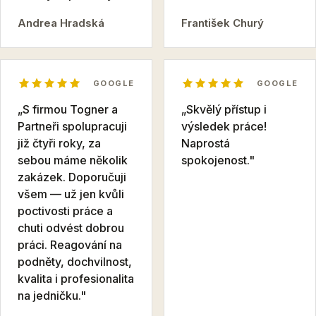
Andrea Hradská
František Churý
GOOGLE
GOOGLE
„S firmou Togner a
„Skvělý přístup i
Partneři spolupracuji
výsledek práce!
již čtyři roky, za
Naprostá
sebou máme několik
spokojenost."
zakázek. Doporučuji
všem — už jen kvůli
poctivosti práce a
chuti odvést dobrou
práci. Reagování na
podněty, dochvilnost,
kvalita i profesionalita
na jedničku."