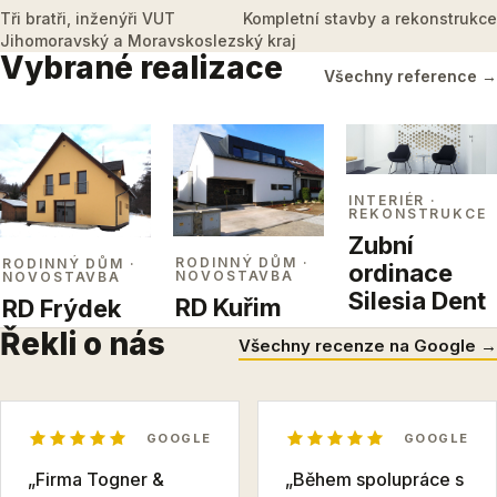
Tři bratři, inženýři VUT
Kompletní stavby a rekonstrukce
Jihomoravský a Moravskoslezský kraj
Vybrané realizace
Všechny reference →
INTERIÉR
·
REKONSTRUKCE
Zubní
RODINNÝ DŮM
·
RODINNÝ DŮM
·
ordinace
NOVOSTAVBA
NOVOSTAVBA
Silesia Dent
RD Kuřim
RD Frýdek
Řekli o nás
Všechny recenze na Google →
GOOGLE
GOOGLE
„Firma Togner &
„Během spolupráce s