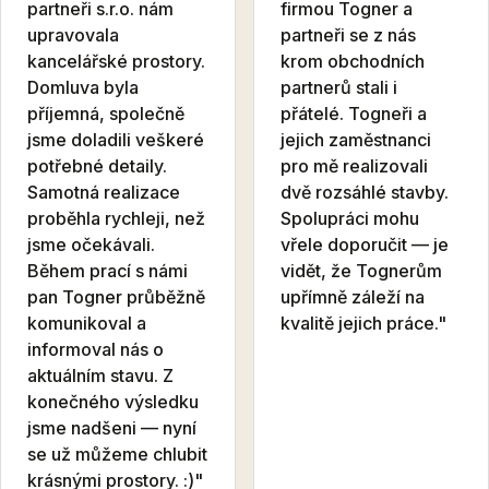
partneři s.r.o. nám
firmou Togner a
upravovala
partneři se z nás
kancelářské prostory.
krom obchodních
Domluva byla
partnerů stali i
příjemná, společně
přátelé. Togneři a
jsme doladili veškeré
jejich zaměstnanci
potřebné detaily.
pro mě realizovali
Samotná realizace
dvě rozsáhlé stavby.
proběhla rychleji, než
Spolupráci mohu
jsme očekávali.
vřele doporučit — je
Během prací s námi
vidět, že Tognerům
pan Togner průběžně
upřímně záleží na
komunikoval a
kvalitě jejich práce."
informoval nás o
aktuálním stavu. Z
konečného výsledku
jsme nadšeni — nyní
se už můžeme chlubit
krásnými prostory. :)"