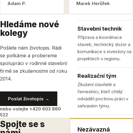
Adam P.
Marek Herůfek
Hledáme nové
Stavební technik
kolegy
Příprava a koordinace
staveb, technický dozor a
Pošlete nám životopis. Rádi
komunikace s investory na
se potkáme a probereme
projektech v regionu.
spolupráci v rodinné stavební
firmě se zkušenostmi od roku
Realizační tým
2014.
Zkušení stavitelé a
řemeslníci, kteří chtějí
Poslat životopis →
odvádět poctivou práci v
sehraném týmu.
nebo volejte +420 603 860
522
Spojte se s
Nezávazná
námi