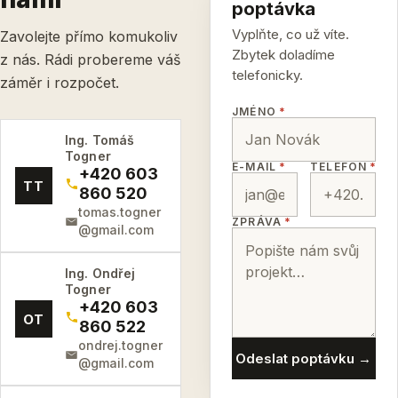
poptávka
Vyplňte, co už víte.
Zavolejte přímo komukoliv
Zbytek doladíme
z nás. Rádi probereme váš
telefonicky.
záměr i rozpočet.
JMÉNO
*
Ing. Tomáš
Togner
E-MAIL
*
TELEFON
*
+420 603
TT
860 520
tomas.togner
ZPRÁVA
*
@gmail.com
Ing. Ondřej
Togner
+420 603
OT
860 522
ondrej.togner
Odeslat poptávku →
@gmail.com