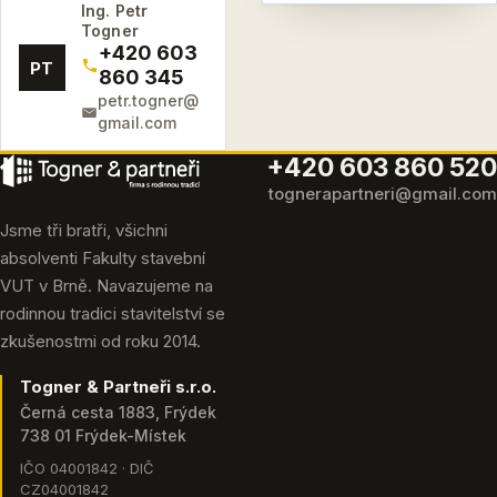
Ing. Petr
Togner
+420 603
PT
860 345
petr.togner@
gmail.com
+420 603 860 520
tognerapartneri@gmail.com
Jsme tři bratři, všichni
absolventi Fakulty stavební
VUT v Brně. Navazujeme na
rodinnou tradici stavitelství se
zkušenostmi od roku 2014.
Togner & Partneři s.r.o.
Černá cesta 1883, Frýdek
738 01 Frýdek-Místek
IČO 04001842 · DIČ
CZ04001842