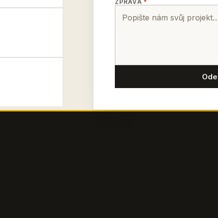
ZPRÁVA
*
Ode