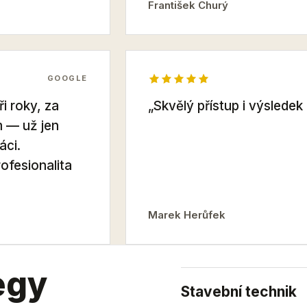
František Churý
GOOGLE
ři roky, za
„Skvělý přístup i výslede
 — už jen
áci.
ofesionalita
Marek Herůfek
egy
Stavební technik