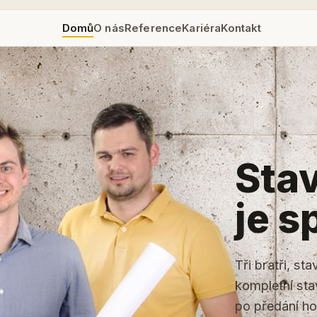
Domů
O nás
Reference
Kariéra
Kontakt
Stav
je s
Tři bratři, st
kompletní sta
po předání h