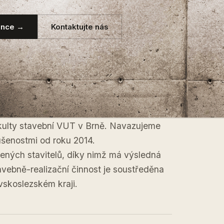
ence →
Kontaktujte nás
Fakulty stavební VUT v Brně. Navazujeme
kušenostmi od roku 2014.
šených stavitelů, díky nimž má výsledná
vebně-realizační činnost je soustředěna
skoslezském kraji.