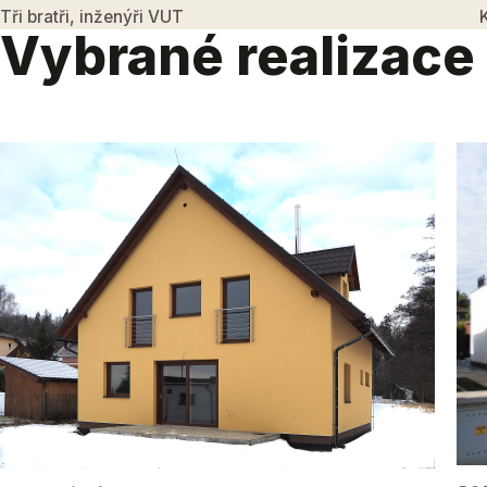
Tři bratři, inženýři VUT
Vybrané realizace