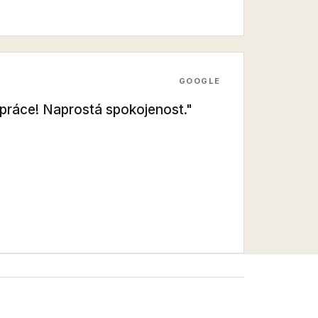
GOOGLE
k práce! Naprostá spokojenost."