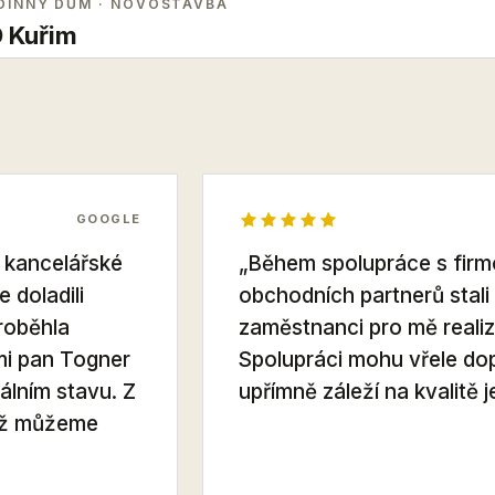
DINNÝ DŮM
· NOVOSTAVBA
 Kuřim
GOOGLE
a kancelářské
„Během spolupráce s firm
 doladili
obchodních partnerů stali i
roběhla
zaměstnanci pro mě realiz
ámi pan Togner
Spolupráci mohu vřele do
álním stavu. Z
upřímně záleží na kvalitě j
 už můžeme