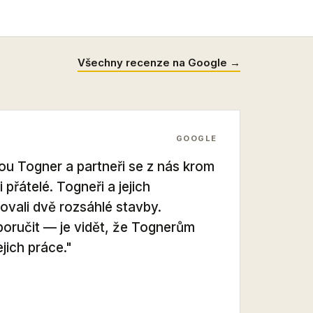
Všechny recenze na Google →
GOOGLE
ou Togner a partneři se z nás krom
 přátelé. Togneři a jejich
ovali dvě rozsáhlé stavby.
poručit — je vidět, že Tognerům
ejich práce."