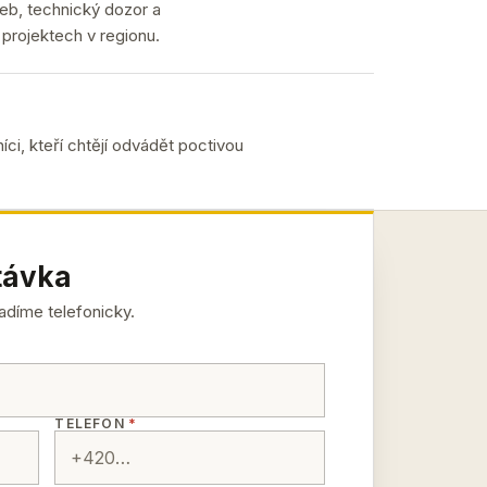
eb, technický dozor a
projektech v regionu.
íci, kteří chtějí odvádět poctivou
távka
ladíme telefonicky.
TELEFON
*