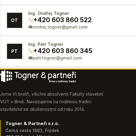
Ing. Ondřej Togner
+420 603 860 522
OT
ondrej.togner@gmail.com
Ing. Petr Togner
+420 603 860 345
PT
petr.togner@gmail.com
Jsme tři bratři, všichni absolventi Fakulty stavební
VUT v Brně. Navazujeme na rodinnou tradici
stavitelství se zkušenostmi od roku 2014.
Togner & Partneři s.r.o.
Černá cesta 1883, Frýdek