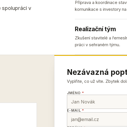
Příprava a koordinace stav
 spolupráci v
komunikace s investory na 
Realizační tým
Zkušení stavitelé a řemesln
práci v sehraném týmu.
Nezávazná pop
Vyplňte, co už víte. Zbytek do
JMÉNO
*
E-MAIL
*