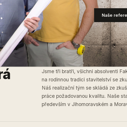
Naše refer
rá
Jsme tři bratři, všichni absolventi 
na rodinnou tradici stavitelství se z
Náš realizační tým se skládá ze zku
práce požadovanou kvalitu. Naše sta
především v Jihomoravském a Morav