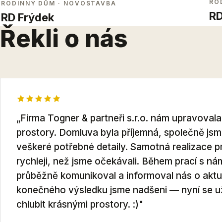
RO
RODINNÝ DŮM
· NOVOSTAVBA
RD
RD Frýdek
Řekli o nás
„Firma Togner & partneři s.r.o. nám upravoval
prostory. Domluva byla příjemná, společně jsme
veškeré potřebné detaily. Samotná realizace p
rychleji, než jsme očekávali. Během prací s n
průběžně komunikoval a informoval nás o aktu
konečného výsledku jsme nadšeni — nyní se
chlubit krásnými prostory. :)"