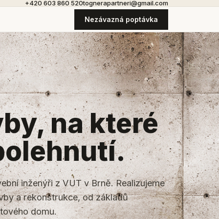
+420 603 860 520
tognerapartneri@gmail.com
Nezávazná poptávka
by, na které
polehnutí.
avební inženýři z VUT v Brně. Realizujeme
vby a rekonstrukce, od základů
otového domu.