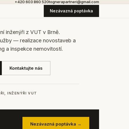
+420 603 860 520
tognerapartneri@gmail.com
Nezávazná poptávka
bní inženýři z VUT v Brně.
lužby — realizace novostaveb a
ng a inspekce nemovitostí.
Kontaktujte nás
ŘI, INŽENÝŘI VUT
Nezávazná poptávka →