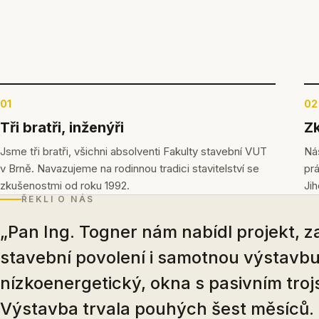
01
02
Tři bratři, inženýři
Zk
Jsme tři bratři, všichni absolventi Fakulty stavební VUT
Náš
v Brně. Navazujeme na rodinnou tradici stavitelství se
pr
zkušenostmi od roku 1992.
Ji
ŘEKLI O NÁS
„Pan Ing. Togner nám nabídl projekt, zaj
stavební povolení i samotnou výstavbu
nízkoenergetický, okna s pasivním troj
Výstavba trvala pouhých šest měsíců.