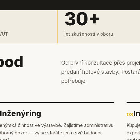
30+
 VUT
let zkušeností v oboru
pod
Od první konzultace přes proje
předání hotové stavby. Postar
potřebuje.
Inženýring
I
03
enýrská činnost ve výstavbě. Zajistíme administrativu
Kupuje
dborný dozor — vy se staráte jen o své budoucí
expert