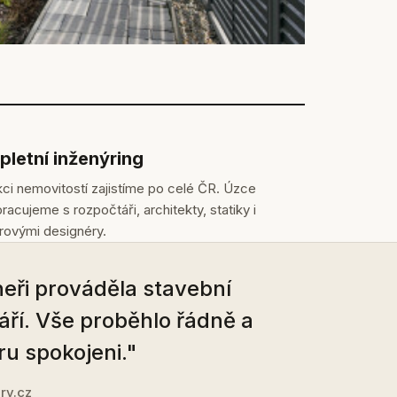
letní inženýring
ci nemovitostí zajistíme po celé ČR. Úzce
racujeme s rozpočtáři, architekty, statiky i
érovými designéry.
eři prováděla stavební
áří. Vše proběhlo řádně a
ru spokojeni."
ry.cz