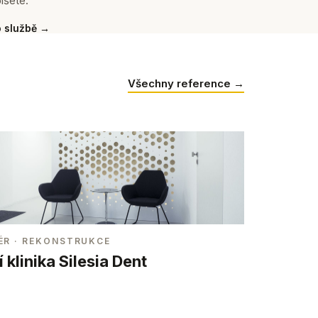
íšete.
o službě →
Všechny reference →
ÉR
· REKONSTRUKCE
 klinika Silesia Dent