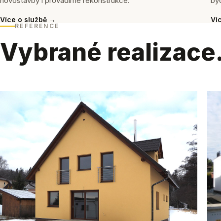
novostavby i provádíme rekonstrukce.
byd
Více o službě →
Ví
REFERENCE
Vybrané realizace