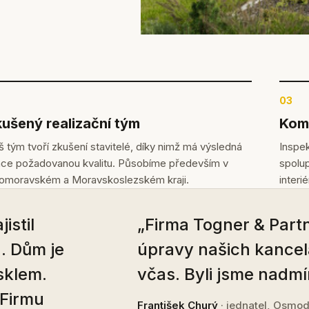
03
ušený realizační tým
Komp
 tým tvoří zkušení stavitelé, díky nimž má výsledná
Inspek
áce požadovanou kvalitu. Působíme především v
spolup
homoravském a Moravskoslezském kraji.
interi
istil
„Firma Togner & Partn
. Dům je
úpravy našich kancel
sklem.
včas. Byli jsme nadmí
 Firmu
František Churý
· jednatel, Osmod