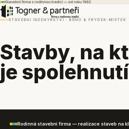
Stavební firma s rodinnou tradicí — od roku 1992
STAVEBNÍ INŽENÝRSTVÍ · BRNO & FRÝDEK-MÍSTEK
Stavby, na k
je spolehnutí
Rodinná stavební firma — realizace staveb na kl