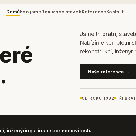
Domů
Kdo jsme
Realizace staveb
Reference
Kontakt
Jsme tři bratři, stave
Nabízíme kompletní s
teré
rekonstrukcí, inženýri
.
Naše reference →
OD ROKU 1992
TŘI BRAT
íč, inženýring a inspekce nemovitostí.