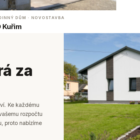
DINNÝ DŮM
· NOVOSTAVBA
 Kuřim
rá za
tví. Ke každému
k vašemu rozpočtu
u, proto nabízíme