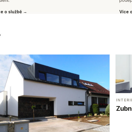
lení.
podep
ce o službě →
Více 
.
INTERI
Zubní