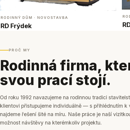
RO
RODINNÝ DŮM
· NOVOSTAVBA
RD
RD Frýdek
PROČ MY
Rodinná firma, kte
svou prací stojí.
Od roku 1992 navazujeme na rodinnou tradici stavitels
klientovi přistupujeme individuálně — s přihlédnutím 
najdeme řešení šité na míru. Naše práce je naší vizitko
možnost návštěvy na kterémkoliv projektu.