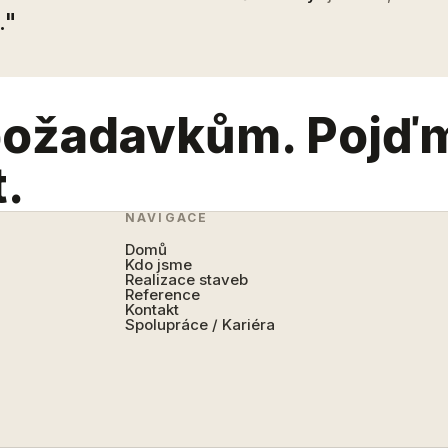
."
požadavkům. Pojď
t.
NAVIGACE
Domů
Kdo jsme
Realizace staveb
Reference
Kontakt
Spolupráce / Kariéra