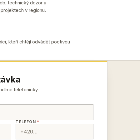
eb, technický dozor a
projektech v regionu.
íci, kteří chtějí odvádět poctivou
távka
ladíme telefonicky.
TELEFON
*