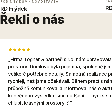
RO
RODINNÝ DŮM
· NOVOSTAVBA
RD
RD Frýdek
Řekli o nás
„Firma Togner & partneři s.r.o. nám upravoval
prostory. Domluva byla příjemná, společně jsme
veškeré potřebné detaily. Samotná realizace p
rychleji, než jsme očekávali. Během prací s n
průběžně komunikoval a informoval nás o aktu
konečného výsledku jsme nadšeni — nyní se
chlubit krásnými prostory. :)"