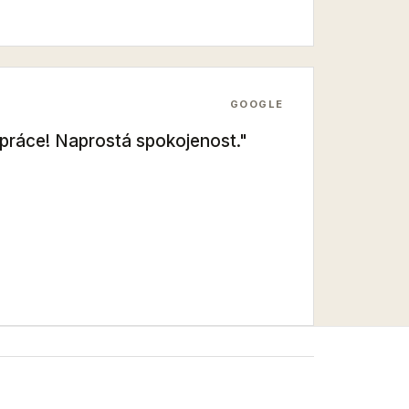
GOOGLE
k práce! Naprostá spokojenost."