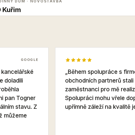
DINNÝ DŮM
· NOVOSTAVBA
 Kuřim
GOOGLE
a kancelářské
„Během spolupráce s firm
 doladili
obchodních partnerů stali i
roběhla
zaměstnanci pro mě realiz
ámi pan Togner
Spolupráci mohu vřele do
álním stavu. Z
upřímně záleží na kvalitě j
 už můžeme