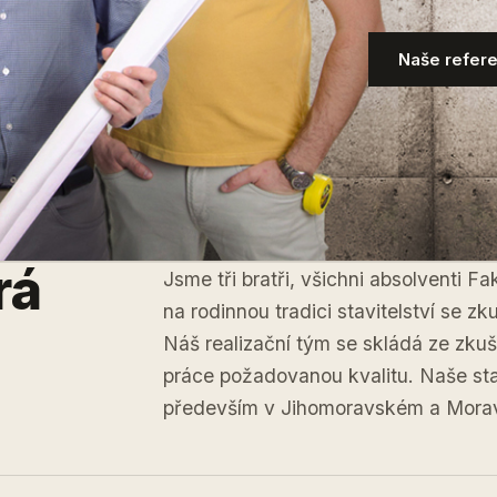
Naše refer
rá
Jsme tři bratři, všichni absolventi 
na rodinnou tradici stavitelství se z
Náš realizační tým se skládá ze zku
práce požadovanou kvalitu. Naše sta
především v Jihomoravském a Morav