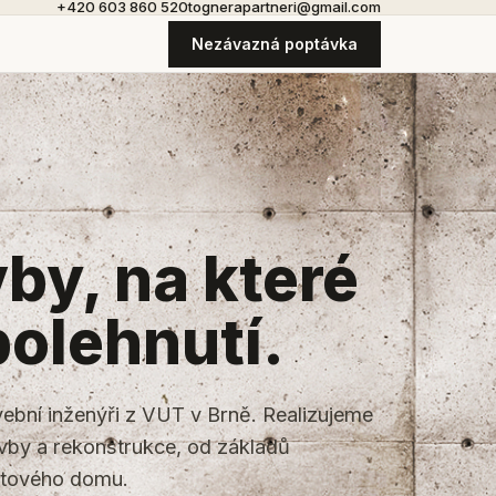
+420 603 860 520
tognerapartneri@gmail.com
Nezávazná poptávka
by, na které
polehnutí.
avební inženýři z VUT v Brně. Realizujeme
vby a rekonstrukce, od základů
otového domu.