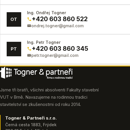
Ing. Ondřej Togner
+420 603 860 522
OT
ondrej.togner@gmail.com
Ing. Petr Togner
+420 603 860 345
PT
petr.togner@gmail.com
Jsme tři bratři, všichni absolventi Fakulty stavební
VUT v Brně. Navazujeme na rodinnou tradici
stavitelství se zkušenostmi od roku 2014.
Togner & Partneři s.r.o.
Černá cesta 1883, Frýdek