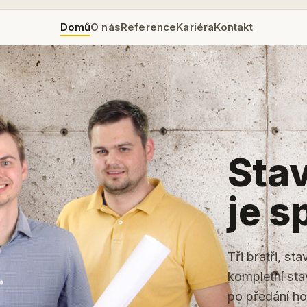
Domů
O nás
Reference
Kariéra
Kontakt
Stav
je s
Tři bratři, st
kompletní sta
po předání h