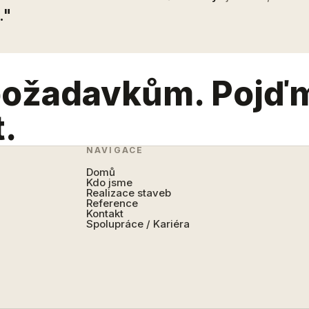
."
požadavkům. Pojď
t.
NAVIGACE
Domů
Kdo jsme
Realizace staveb
Reference
Kontakt
Spolupráce / Kariéra