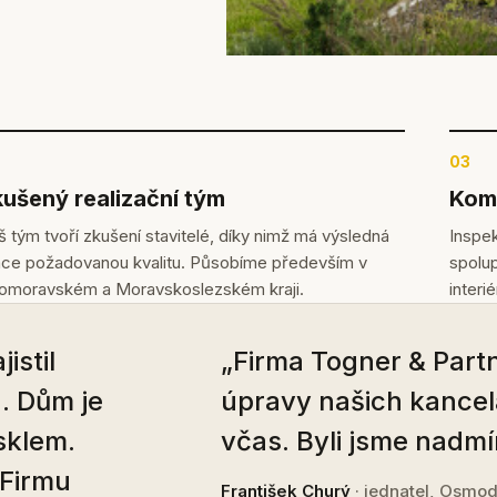
03
ušený realizační tým
Komp
 tým tvoří zkušení stavitelé, díky nimž má výsledná
Inspek
áce požadovanou kvalitu. Působíme především v
spolup
homoravském a Moravskoslezském kraji.
interi
istil
„Firma Togner & Partn
. Dům je
úpravy našich kancel
sklem.
včas. Byli jsme nadmí
 Firmu
František Churý
· jednatel, Osmod