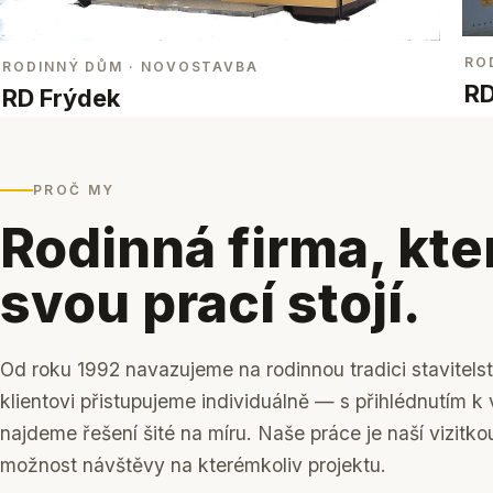
RO
RODINNÝ DŮM
· NOVOSTAVBA
RD
RD Frýdek
PROČ MY
Rodinná firma, kte
svou prací stojí.
Od roku 1992 navazujeme na rodinnou tradici stavitels
klientovi přistupujeme individuálně — s přihlédnutím 
najdeme řešení šité na míru. Naše práce je naší vizitko
možnost návštěvy na kterémkoliv projektu.