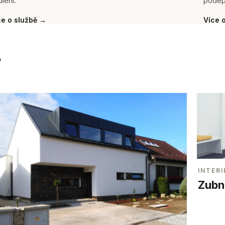
lení.
podep
ce o službě →
Více 
.
INTERI
Zubní