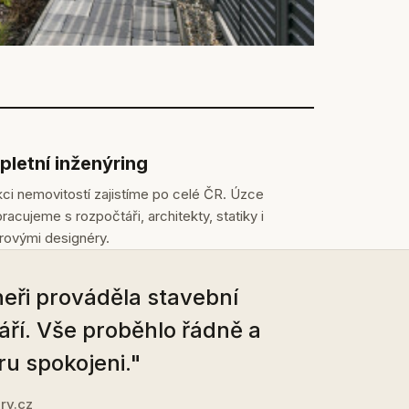
letní inženýring
ci nemovitostí zajistíme po celé ČR. Úzce
racujeme s rozpočtáři, architekty, statiky i
érovými designéry.
eři prováděla stavební
áří. Vše proběhlo řádně a
ru spokojeni."
ry.cz