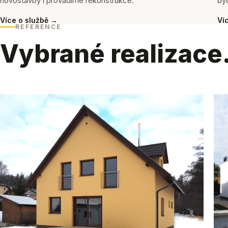
novostavby i provádíme rekonstrukce.
byd
Více o službě →
Ví
REFERENCE
Vybrané realizace