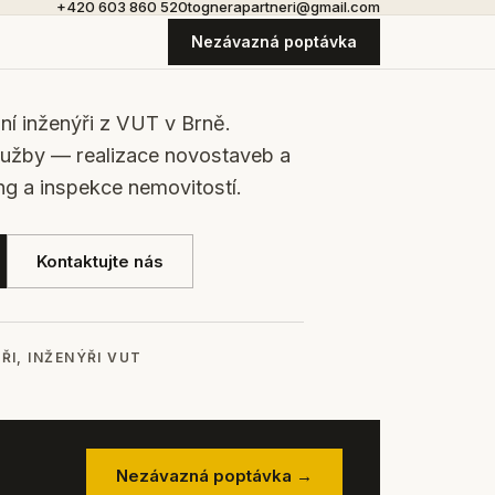
+420 603 860 520
tognerapartneri@gmail.com
Nezávazná poptávka
bní inženýři z VUT v Brně.
lužby — realizace novostaveb a
ng a inspekce nemovitostí.
Kontaktujte nás
ŘI, INŽENÝŘI VUT
Nezávazná poptávka →