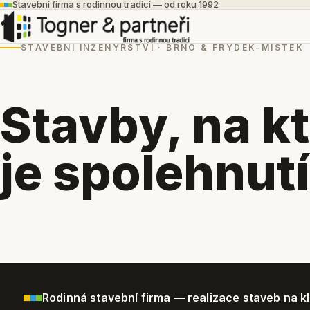
Stavební firma s rodinnou tradicí — od roku 1992
STAVEBNÍ INŽENÝRSTVÍ · BRNO & FRÝDEK-MÍSTEK
Stavby, na k
je spolehnutí
Rodinná stavební firma — realizace staveb na kl