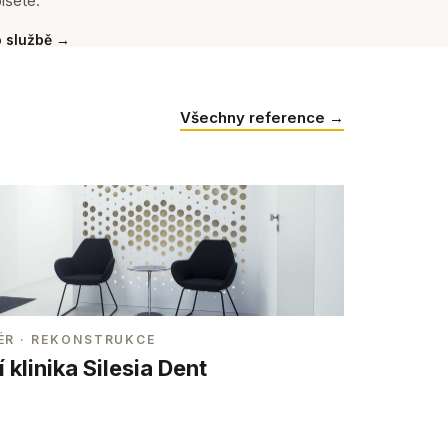
íšete.
o službě →
Všechny reference →
ÉR
· REKONSTRUKCE
 klinika Silesia Dent