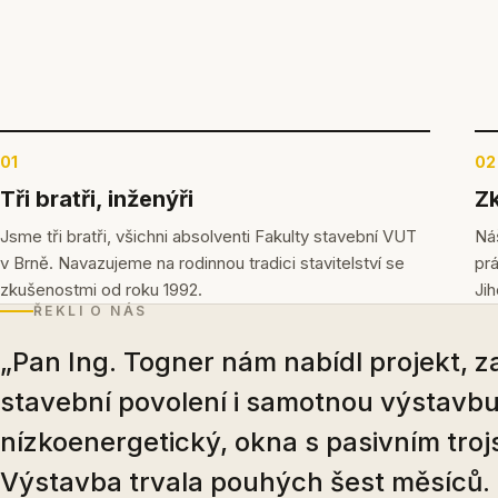
01
02
Tři bratři, inženýři
Zk
Jsme tři bratři, všichni absolventi Fakulty stavební VUT
Náš
v Brně. Navazujeme na rodinnou tradici stavitelství se
pr
zkušenostmi od roku 1992.
Ji
ŘEKLI O NÁS
„Pan Ing. Togner nám nabídl projekt, zaj
stavební povolení i samotnou výstavbu
nízkoenergetický, okna s pasivním troj
Výstavba trvala pouhých šest měsíců.