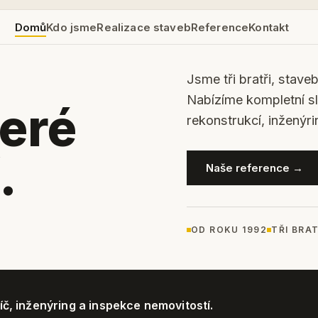
Domů
Kdo jsme
Realizace staveb
Reference
Kontakt
Jsme tři bratři, stave
Nabízíme kompletní s
teré
rekonstrukcí, inženýri
.
Naše reference →
OD ROKU 1992
TŘI BRAT
íč, inženýring a inspekce nemovitostí.