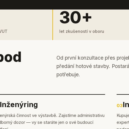
30+
 VUT
let zkušeností v oboru
pod
Od první konzultace přes proje
předání hotové stavby. Postar
potřebuje.
Inženýring
I
03
enýrská činnost ve výstavbě. Zajistíme administrativu
Kupuje
dborný dozor — vy se staráte jen o své budoucí
expert