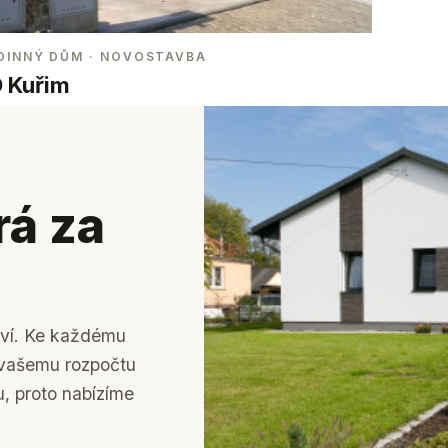
DINNÝ DŮM
· NOVOSTAVBA
 Kuřim
rá za
tví. Ke každému
k vašemu rozpočtu
u, proto nabízíme