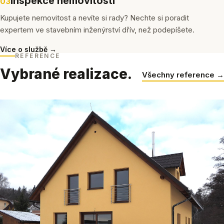
Inspekce nemovitostí
03
Kupujete nemovitost a nevíte si rady? Nechte si poradit
expertem ve stavebním inženýrství dřív, než podepíšete.
Více o službě →
REFERENCE
Vybrané realizace.
Všechny reference →