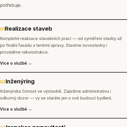
potřebuje.
Realizace staveb
01
Kompletní realizace stavebních prací — od vyměření stavby až
po finální fasádu a terénní úpravy. Stavíme novostavby i
provádíme rekonstrukce.
Více o službě →
Inženýring
02
Inženýrská činnost ve výstavbě. Zajistíme administrativu i
odborný dozor — vy se staráte jen o své budoucí bydlení.
Více o službě →