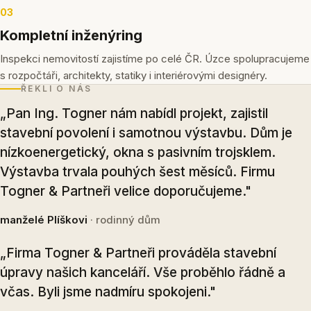
03
Kompletní inženýring
Inspekci nemovitostí zajistíme po celé ČR. Úzce spolupracujeme
s rozpočtáři, architekty, statiky i interiérovými designéry.
ŘEKLI O NÁS
„Pan Ing. Togner nám nabídl projekt, zajistil
stavební povolení i samotnou výstavbu. Dům je
nízkoenergetický, okna s pasivním trojsklem.
Výstavba trvala pouhých šest měsíců. Firmu
Togner & Partneři velice doporučujeme."
manželé Plíškovi
· rodinný dům
„Firma Togner & Partneři prováděla stavební
úpravy našich kanceláří. Vše proběhlo řádně a
včas. Byli jsme nadmíru spokojeni."