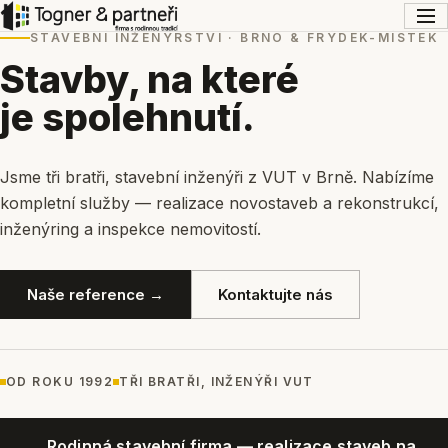
STAVEBNÍ INŽENÝRSTVÍ · BRNO & FRÝDEK-MÍSTEK
Stavby, na které
je spolehnutí.
Jsme tři bratři, stavební inženýři z VUT v Brně. Nabízíme
kompletní služby — realizace novostaveb a rekonstrukcí,
inženýring a inspekce nemovitostí.
Naše reference →
Kontaktujte nás
OD ROKU 1992
TŘI BRATŘI, INŽENÝŘI VUT
Rodinná stavební firma — realizace staveb na