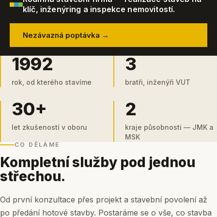
klíč, inženýring a inspekce nemovitostí.
Nezávazná poptávka →
1992
3
rok, od kterého stavíme
bratři, inženýři VUT
30+
2
let zkušeností v oboru
kraje působnosti — JMK a
MSK
CO DĚLÁME
Kompletní služby pod jednou
střechou.
Od první konzultace přes projekt a stavební povolení až
po předání hotové stavby. Postaráme se o vše, co stavba