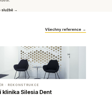
íšete.
o službě →
Všechny reference →
ÉR
· REKONSTRUKCE
 klinika Silesia Dent