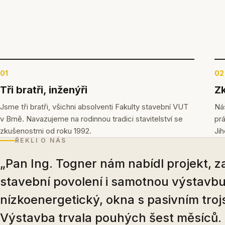
01
02
Tři bratři, inženýři
Zk
Jsme tři bratři, všichni absolventi Fakulty stavební VUT
Náš
v Brně. Navazujeme na rodinnou tradici stavitelství se
pr
zkušenostmi od roku 1992.
Ji
ŘEKLI O NÁS
„Pan Ing. Togner nám nabídl projekt, zaj
stavební povolení i samotnou výstavbu
nízkoenergetický, okna s pasivním troj
Výstavba trvala pouhých šest měsíců.