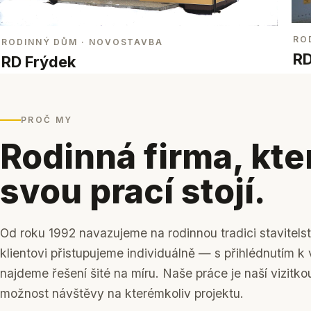
RO
RODINNÝ DŮM
· NOVOSTAVBA
RD
RD Frýdek
PROČ MY
Rodinná firma, kte
svou prací stojí.
Od roku 1992 navazujeme na rodinnou tradici stavitels
klientovi přistupujeme individuálně — s přihlédnutím 
najdeme řešení šité na míru. Naše práce je naší vizitko
možnost návštěvy na kterémkoliv projektu.