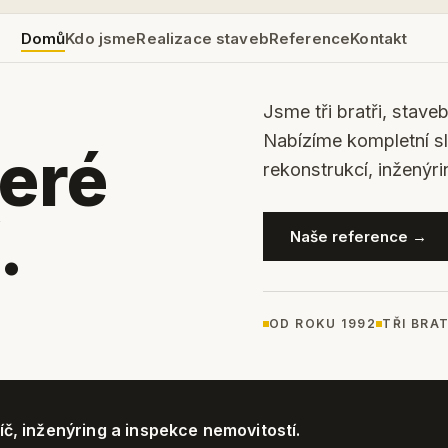
Domů
Kdo jsme
Realizace staveb
Reference
Kontakt
Jsme tři bratři, stave
Nabízíme kompletní s
teré
rekonstrukcí, inženýri
.
Naše reference →
OD ROKU 1992
TŘI BRAT
íč, inženýring a inspekce nemovitostí.