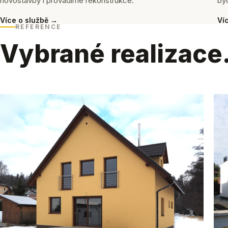
novostavby i provádíme rekonstrukce.
byd
Více o službě →
Ví
REFERENCE
Vybrané realizace