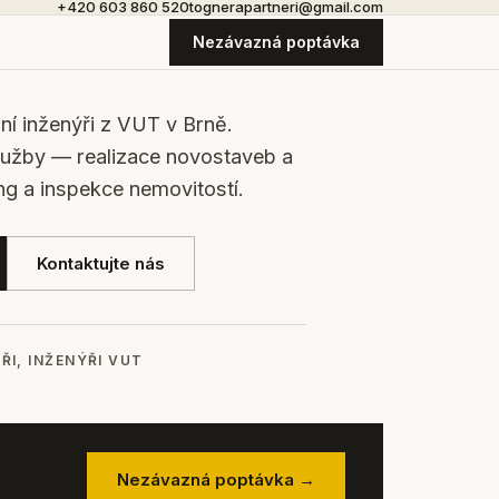
+420 603 860 520
tognerapartneri@gmail.com
Nezávazná poptávka
bní inženýři z VUT v Brně.
lužby — realizace novostaveb a
ng a inspekce nemovitostí.
Kontaktujte nás
ŘI, INŽENÝŘI VUT
Nezávazná poptávka →