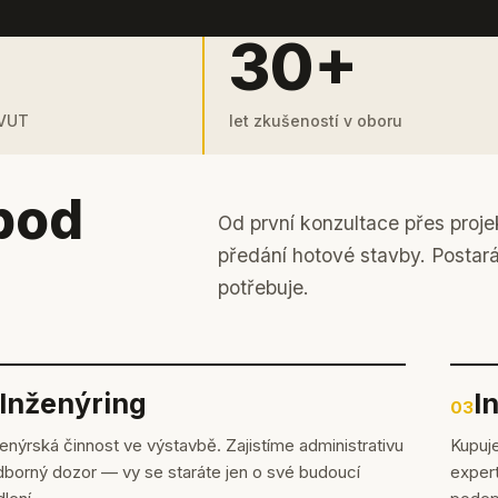
30+
 VUT
let zkušeností v oboru
pod
Od první konzultace přes proje
předání hotové stavby. Postar
potřebuje.
Inženýring
I
03
enýrská činnost ve výstavbě. Zajistíme administrativu
Kupuje
dborný dozor — vy se staráte jen o své budoucí
expert