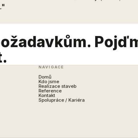
."
požadavkům. Pojď
t.
NAVIGACE
Domů
Kdo jsme
Realizace staveb
Reference
Kontakt
Spolupráce / Kariéra