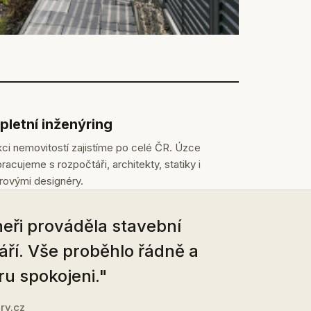
letní inženýring
ci nemovitostí zajistíme po celé ČR. Úzce
racujeme s rozpočtáři, architekty, statiky i
érovými designéry.
eři prováděla stavební
áří. Vše proběhlo řádně a
ru spokojeni."
ry.cz