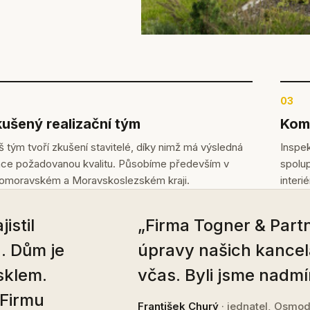
03
ušený realizační tým
Komp
 tým tvoří zkušení stavitelé, díky nimž má výsledná
Inspek
áce požadovanou kvalitu. Působíme především v
spolup
homoravském a Moravskoslezském kraji.
interi
istil
„Firma Togner & Partn
. Dům je
úpravy našich kancel
sklem.
včas. Byli jsme nadmí
 Firmu
František Churý
· jednatel, Osmod