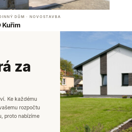
DINNÝ DŮM
· NOVOSTAVBA
 Kuřim
rá za
tví. Ke každému
k vašemu rozpočtu
u, proto nabízíme