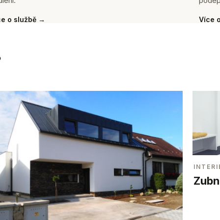
lení.
podep
ce o službě →
Více 
.
INTERI
Zubní