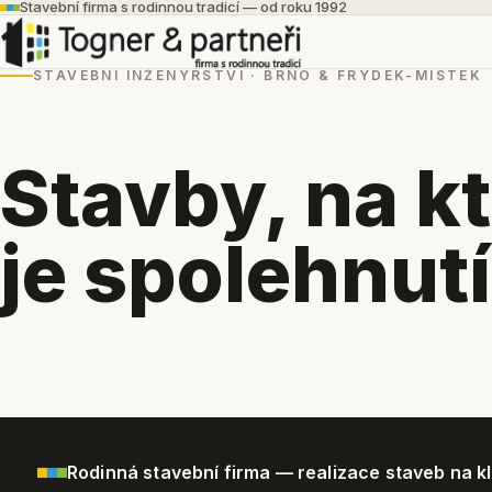
Stavební firma s rodinnou tradicí — od roku 1992
STAVEBNÍ INŽENÝRSTVÍ · BRNO & FRÝDEK-MÍSTEK
Stavby, na k
je spolehnutí
Rodinná stavební firma — realizace staveb na kl