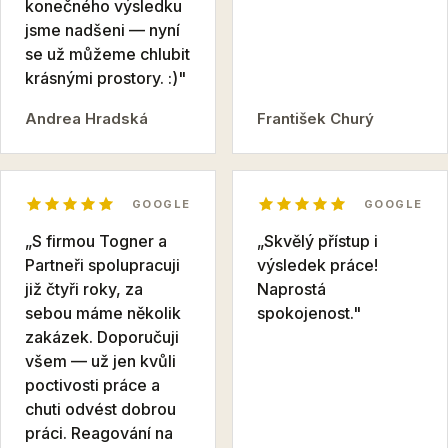
konečného výsledku
jsme nadšeni — nyní
se už můžeme chlubit
krásnými prostory. :)"
Andrea Hradská
František Churý
GOOGLE
GOOGLE
„S firmou Togner a
„Skvělý přístup i
Partneři spolupracuji
výsledek práce!
již čtyři roky, za
Naprostá
sebou máme několik
spokojenost."
zakázek. Doporučuji
všem — už jen kvůli
poctivosti práce a
chuti odvést dobrou
práci. Reagování na