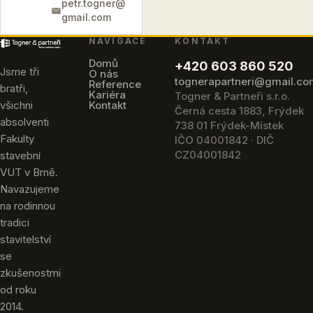
petr.togner@
gmail.com
NAVIGACE
KONTAKT
Domů
+420 603 860 520
Jsme tři
O nás
tognerapartneri@gmail.c
Reference
bratři,
Kariéra
Togner & Partneři s.r.o.
všichni
Kontakt
Černá cesta 1883, Frýdek
absolventi
738 01 Frýdek-Místek
Fakulty
IČO 04001842 · DIČ
CZ04001842
stavební
VUT v Brně.
Navazujeme
na rodinnou
tradici
stavitelství
se
zkušenostmi
od roku
2014.