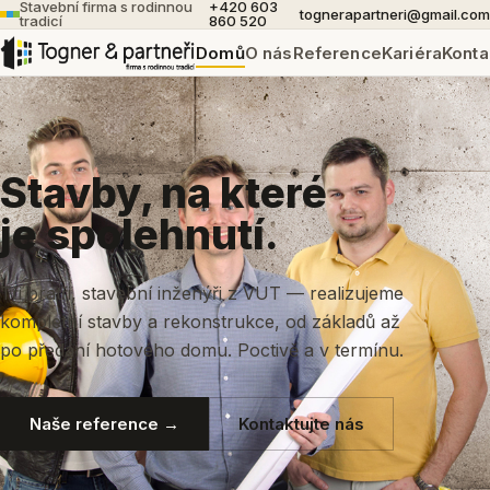
Stavební firma s rodinnou
+420 603
tognerapartneri@gmail.com
tradicí
860 520
Domů
O nás
Reference
Kariéra
Konta
Stavby, na které
je spolehnutí.
Tři bratři, stavební inženýři z VUT — realizujeme
kompletní stavby a rekonstrukce, od základů až
po předání hotového domu. Poctivě a v termínu.
Naše reference →
Kontaktujte nás