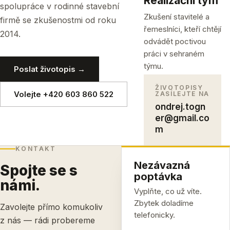
Realizační tým
spolupráce v rodinné stavební
Zkušení stavitelé a
firmě se zkušenostmi od roku
řemeslníci, kteří chtějí
2014.
odvádět poctivou
práci v sehraném
týmu.
Poslat životopis →
ŽIVOTOPISY
Volejte +420 603 860 522
ZASÍLEJTE NA
ondrej.togn
er@gmail.co
m
KONTAKT
Nezávazná
Spojte se s
poptávka
námi.
Vyplňte, co už víte.
Zbytek doladíme
Zavolejte přímo komukoliv
telefonicky.
z nás — rádi probereme