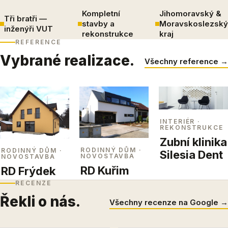
Kompletní
Jihomoravský &
Tři bratři —
stavby a
Moravskoslezský
inženýři VUT
rekonstrukce
kraj
REFERENCE
Vybrané realizace.
Všechny reference →
INTERIÉR
·
REKONSTRUKCE
Zubní klinika
RODINNÝ DŮM
·
RODINNÝ DŮM
·
Silesia Dent
NOVOSTAVBA
NOVOSTAVBA
RD Kuřim
RD Frýdek
RECENZE
Řekli o nás.
Všechny recenze na Google →