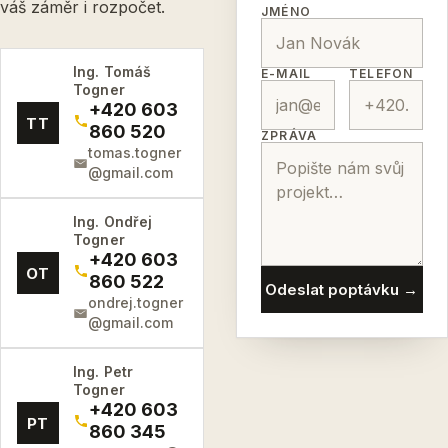
váš záměr i rozpočet.
JMÉNO
Ing. Tomáš
E-MAIL
TELEFON
Togner
+420 603
TT
860 520
ZPRÁVA
tomas.togner
@gmail.com
Ing. Ondřej
Togner
+420 603
OT
860 522
Odeslat poptávku →
ondrej.togner
@gmail.com
Ing. Petr
Togner
+420 603
PT
860 345