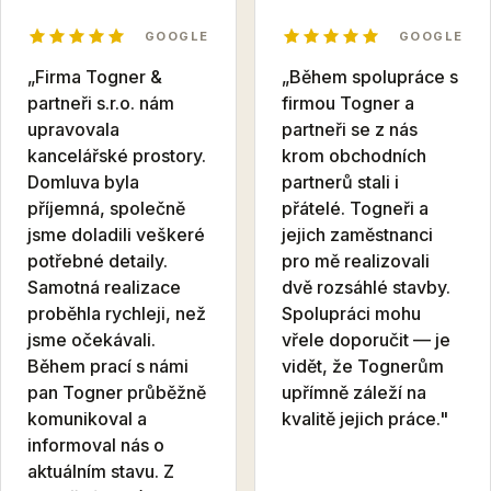
GOOGLE
GOOGLE
„Firma Togner &
„Během spolupráce s
partneři s.r.o. nám
firmou Togner a
upravovala
partneři se z nás
kancelářské prostory.
krom obchodních
Domluva byla
partnerů stali i
příjemná, společně
přátelé. Togneři a
jsme doladili veškeré
jejich zaměstnanci
potřebné detaily.
pro mě realizovali
Samotná realizace
dvě rozsáhlé stavby.
proběhla rychleji, než
Spolupráci mohu
jsme očekávali.
vřele doporučit — je
Během prací s námi
vidět, že Tognerům
pan Togner průběžně
upřímně záleží na
komunikoval a
kvalitě jejich práce."
informoval nás o
aktuálním stavu. Z