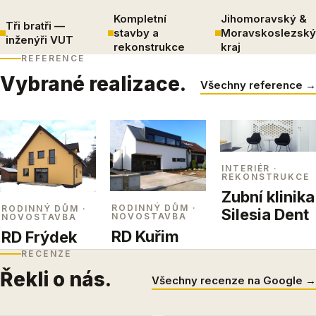
Kompletní
Jihomoravský &
Tři bratři —
stavby a
Moravskoslezský
inženýři VUT
rekonstrukce
kraj
REFERENCE
Vybrané realizace.
Všechny reference →
INTERIÉR
·
REKONSTRUKCE
Zubní klinika
RODINNÝ DŮM
·
RODINNÝ DŮM
·
Silesia Dent
NOVOSTAVBA
NOVOSTAVBA
RD Kuřim
RD Frýdek
RECENZE
Řekli o nás.
Všechny recenze na Google →