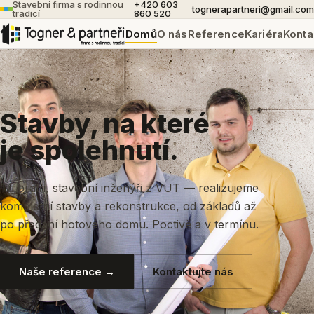
Stavební firma s rodinnou
+420 603
tognerapartneri@gmail.com
tradicí
860 520
Domů
O nás
Reference
Kariéra
Konta
Stavby, na které
je spolehnutí.
Tři bratři, stavební inženýři z VUT — realizujeme
kompletní stavby a rekonstrukce, od základů až
po předání hotového domu. Poctivě a v termínu.
Naše reference →
Kontaktujte nás