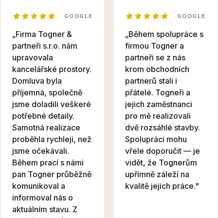
GOOGLE
GOOGLE
„Firma Togner &
„Během spolupráce s
partneři s.r.o. nám
firmou Togner a
upravovala
partneři se z nás
kancelářské prostory.
krom obchodních
Domluva byla
partnerů stali i
příjemná, společně
přátelé. Togneři a
jsme doladili veškeré
jejich zaměstnanci
potřebné detaily.
pro mě realizovali
Samotná realizace
dvě rozsáhlé stavby.
proběhla rychleji, než
Spolupráci mohu
jsme očekávali.
vřele doporučit — je
Během prací s námi
vidět, že Tognerům
pan Togner průběžně
upřímně záleží na
komunikoval a
kvalitě jejich práce."
informoval nás o
aktuálním stavu. Z