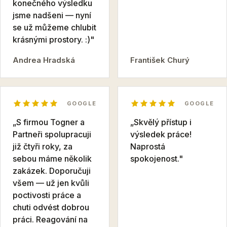
konečného výsledku
jsme nadšeni — nyní
se už můžeme chlubit
krásnými prostory. :)"
Andrea Hradská
František Churý
GOOGLE
GOOGLE
„S firmou Togner a
„Skvělý přístup i
Partneři spolupracuji
výsledek práce!
již čtyři roky, za
Naprostá
sebou máme několik
spokojenost."
zakázek. Doporučuji
všem — už jen kvůli
poctivosti práce a
chuti odvést dobrou
práci. Reagování na