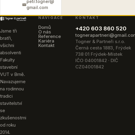
petr.togner@
gmail.com
NAVIGACE
KONTAKT
Domů
+420 603 860 520
Jsme tři
O nás
tognerapartneri@gmail.c
Reference
bratři,
Kariéra
Togner & Partneři s.r.o.
všichni
Kontakt
Černá cesta 1883, Frýdek
absolventi
738 01 Frýdek-Místek
Fakulty
IČO 04001842 · DIČ
CZ04001842
stavební
VUT v Brně.
Navazujeme
na rodinnou
tradici
stavitelství
se
zkušenostmi
od roku
2014.