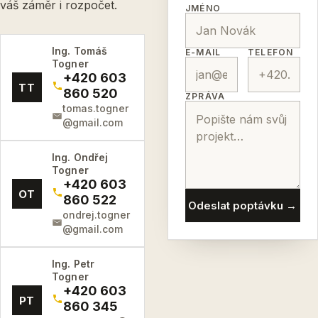
váš záměr i rozpočet.
JMÉNO
Ing. Tomáš
E-MAIL
TELEFON
Togner
+420 603
TT
860 520
ZPRÁVA
tomas.togner
@gmail.com
Ing. Ondřej
Togner
+420 603
OT
860 522
Odeslat poptávku →
ondrej.togner
@gmail.com
Ing. Petr
Togner
+420 603
PT
860 345