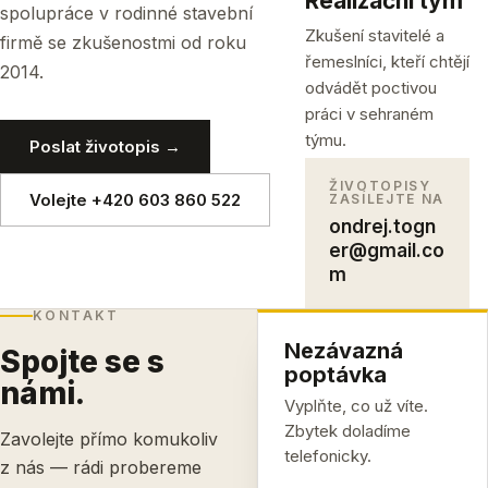
Realizační tým
spolupráce v rodinné stavební
Zkušení stavitelé a
firmě se zkušenostmi od roku
řemeslníci, kteří chtějí
2014.
odvádět poctivou
práci v sehraném
týmu.
Poslat životopis →
ŽIVOTOPISY
Volejte +420 603 860 522
ZASÍLEJTE NA
ondrej.togn
er@gmail.co
m
KONTAKT
Nezávazná
Spojte se s
poptávka
námi.
Vyplňte, co už víte.
Zbytek doladíme
Zavolejte přímo komukoliv
telefonicky.
z nás — rádi probereme