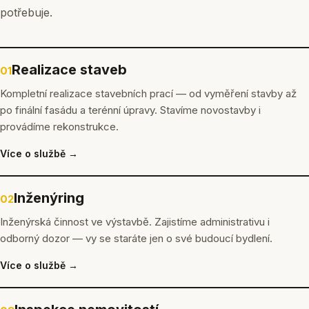
potřebuje.
Realizace staveb
01
Kompletní realizace stavebních prací — od vyměření stavby až
po finální fasádu a terénní úpravy. Stavíme novostavby i
provádíme rekonstrukce.
Více o službě →
Inženýring
02
Inženýrská činnost ve výstavbě. Zajistíme administrativu i
odborný dozor — vy se staráte jen o své budoucí bydlení.
Více o službě →