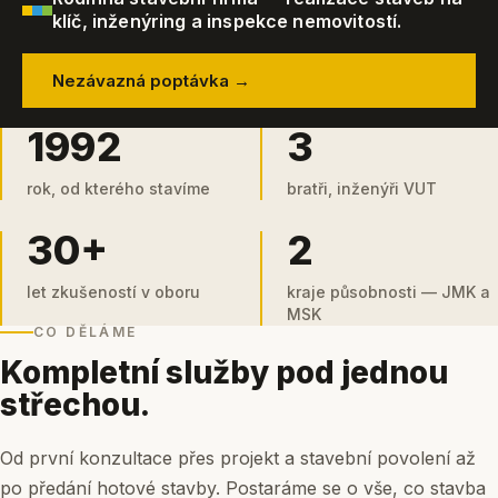
klíč, inženýring a inspekce nemovitostí.
Nezávazná poptávka →
1992
3
rok, od kterého stavíme
bratři, inženýři VUT
30+
2
let zkušeností v oboru
kraje působnosti — JMK a
MSK
CO DĚLÁME
Kompletní služby pod jednou
střechou.
Od první konzultace přes projekt a stavební povolení až
po předání hotové stavby. Postaráme se o vše, co stavba