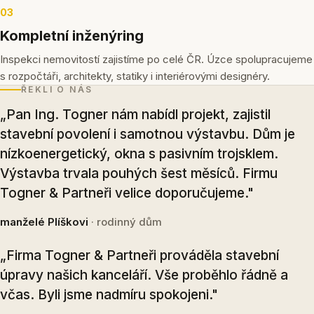
03
Kompletní inženýring
Inspekci nemovitostí zajistíme po celé ČR. Úzce spolupracujeme
s rozpočtáři, architekty, statiky i interiérovými designéry.
ŘEKLI O NÁS
„Pan Ing. Togner nám nabídl projekt, zajistil
stavební povolení i samotnou výstavbu. Dům je
nízkoenergetický, okna s pasivním trojsklem.
Výstavba trvala pouhých šest měsíců. Firmu
Togner & Partneři velice doporučujeme."
manželé Plíškovi
· rodinný dům
„Firma Togner & Partneři prováděla stavební
úpravy našich kanceláří. Vše proběhlo řádně a
včas. Byli jsme nadmíru spokojeni."