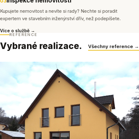
Inspekce nemovitostí
03
Kupujete nemovitost a nevíte si rady? Nechte si poradit
expertem ve stavebním inženýrství dřív, než podepíšete.
Více o službě →
REFERENCE
Vybrané realizace.
Všechny reference →