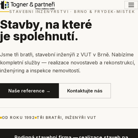
STAVEBNÍ INŽENÝRSTVÍ · BRNO & FRÝDEK-MÍSTEK
Stavby, na které
je spolehnutí.
Jsme tři bratři, stavební inženýři z VUT v Brně. Nabízíme
kompletní služby — realizace novostaveb a rekonstrukcí,
inženýring a inspekce nemovitostí.
Naše reference →
Kontaktujte nás
OD ROKU 1992
TŘI BRATŘI, INŽENÝŘI VUT
Rodinná stavební firma — realizace staveb na